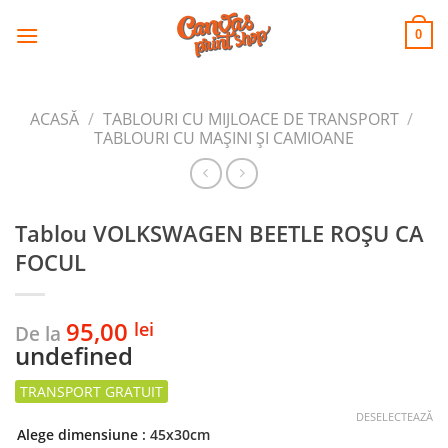
CANVAS
Skip
to
PRINT SHOP
0
content
ACASĂ
/
TABLOURI CU MIJLOACE DE TRANSPORT
/
TABLOURI CU MAŞINI ŞI CAMIOANE
Tablou VOLKSWAGEN BEETLE ROȘU CA
FOCUL
95,00
lei
De la
undefined
DESELECTEAZĂ
Alege dimensiune
: 45x30cm