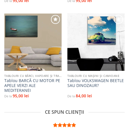
95,00
lei
95,00
lei
De la
De la
Adaugă
Adaugă
la
la
favorite
favorite
TABLOURI CU BĂRCI, VAPOARE ȘI TRANSPORT PE APĂ
TABLOURI CU MAŞINI ŞI CAMIOANE
Tablou BARCĂ CU MOTOR PE
Tablou VOLKSWAGEN BEETLE
APELE VERZI ALE
SAU DINOZAUR?
MEDITERANEI
95,00
lei
84,00
lei
De la
De la
CE SPUN CLIENȚII