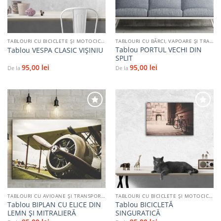
TABLOURI CU BICICLETE ŞI MOTOCICLETE
TABLOURI CU BĂRCI, VAPOARE ȘI TRANSPORT PE APĂ
Tablou PORTUL VECHI DIN
Tablou VESPA CLASIC VIȘINIU
SPLIT
95,00
lei
95,00
lei
De la
De la
Adaugă
Adaugă
la
la
favorite
favorite
TABLOURI CU AVIOANE ȘI TRANSPORT AERIAN
TABLOURI CU BICICLETE ŞI MOTOCICLETE
Tablou BIPLAN CU ELICE DIN
Tablou BICICLETĂ
LEMN ȘI MITRALIERĂ
SINGURATICĂ