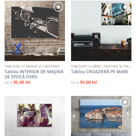
Adaugă
Adaugă
la
la
favorite
favorite
TABLOURI CU MAŞINI ŞI CAMIOANE
TABLOURI CU BĂRCI, VAPOARE ȘI TRANSPORT PE APĂ
Tablou INTERIOR DE MAȘINĂ
Tablou CROAZIERĂ PE MARE
DE EPOCĂ FORD
95,00
lei
95,00
lei
De la
De la
Adaugă
Adaugă
la
la
favorite
favorite