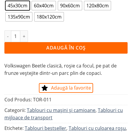
45x30cm
60x40cm
90x60cm
120x80cm
135x90cm
180x120cm
Cantitate Tablou VOLKSWAGEN BEETLE ROȘU CA FOCUL
ADAUGĂ ÎN COȘ
Volkswagen Beetle clasică, roșie ca focul, pe pat de
frunze veștejite dintr-un parc plin de copaci.
Adaugă la favorite
Cod Produs:
TOR-011
Categorii:
Tablouri cu maşini şi camioane
,
Tablouri cu
mijloace de transport
Etichete:
Tablouri bestseller
,
Tablouri cu culoarea roșu
,