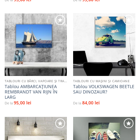
Adaugă
Adaugă
la
la
favorite
favorite
TABLOURI CU BĂRCI, VAPOARE ȘI TRANSPORT PE APĂ
TABLOURI CU MAŞINI ŞI CAMIOANE
Tablou AMBARCAȚIUNEA
Tablou VOLKSWAGEN BEETLE
REMBRANDT VAN RIJN ÎN
SAU DINOZAUR?
LARG
95,00
lei
84,00
lei
De la
De la