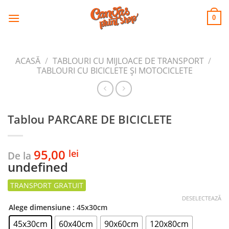
CANVAS
Skip
to
PRINT SHOP
0
content
ACASĂ
/
TABLOURI CU MIJLOACE DE TRANSPORT
/
TABLOURI CU BICICLETE ŞI MOTOCICLETE
Tablou PARCARE DE BICICLETE
95,00
lei
De la
undefined
DESELECTEAZĂ
Alege dimensiune
: 45x30cm
45x30cm
60x40cm
90x60cm
120x80cm