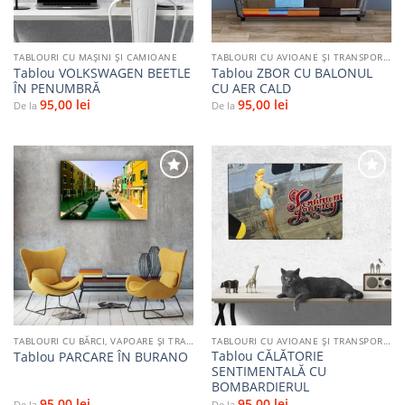
TABLOURI CU MAŞINI ŞI CAMIOANE
TABLOURI CU AVIOANE ȘI TRANSPORT AERIAN
Tablou VOLKSWAGEN BEETLE
Tablou ZBOR CU BALONUL
ÎN PENUMBRĂ
CU AER CALD
95,00
lei
95,00
lei
De la
De la
Adaugă
Adaugă
la
la
favorite
favorite
TABLOURI CU BĂRCI, VAPOARE ȘI TRANSPORT PE APĂ
TABLOURI CU AVIOANE ȘI TRANSPORT AERIAN
Tablou CĂLĂTORIE
Tablou PARCARE ÎN BURANO
SENTIMENTALĂ CU
BOMBARDIERUL
95,00
lei
95,00
lei
De la
De la