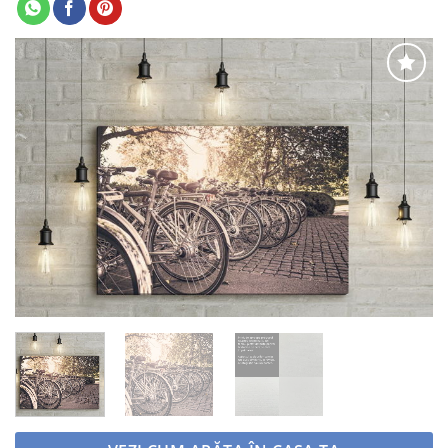
Adaugă
la
favorite