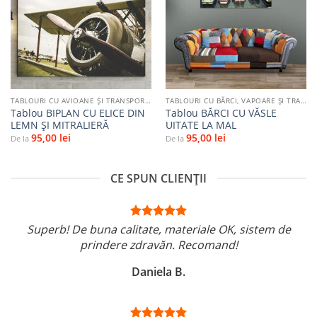
Adaugă
Adaugă
la
la
favorite
favorite
TABLOURI CU AVIOANE ȘI TRANSPORT AERIAN
TABLOURI CU BĂRCI, VAPOARE ȘI TRANSPORT PE APĂ
Tablou BIPLAN CU ELICE DIN
Tablou BĂRCI CU VĂSLE
LEMN ȘI MITRALIERĂ
UITATE LA MAL
95,00
lei
95,00
lei
De la
De la
CE SPUN CLIENȚII
Superb! De buna calitate, materiale OK, sistem de
prindere zdravăn. Recomand!
Daniela B.