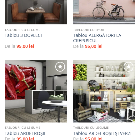
TABLOURI CU LEGUME
TABLOURI CU SPORT
Tablou ALERGĂTORI LA
Tablou 3 DOVLECI
CREPUSCUL
De la
95,00
lei
De la
95,00
lei
Adaugă
Adaugă
la
la
favorite
favorite
TABLOURI CU LEGUME
TABLOURI CU LEGUME
Tablou ARDEI ROŞII
Tablou ARDEI ROȘII ȘI VERZI
De la
95,00
lei
De la
95,00
lei