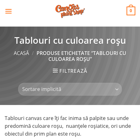
CANVAS
Skip
to
PRINT SHOP
0
content
Tablouri cu culoarea roșu
ACASĂ
/
PRODUSE ETICHETATE “TABLOURI CU
CULOAREA ROȘU”
FILTREAZĂ
Tablouri canvas care îți fac inima să palpite sau unde
predomină culoare roșu, nuanțele roșiatice, ori unde
obiectul din prim plan este roșu.