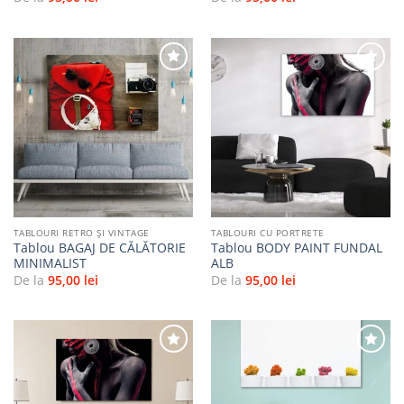
Adaugă
Adaugă
la
la
favorite
favorite
TABLOURI RETRO ȘI VINTAGE
TABLOURI CU PORTRETE
Tablou BAGAJ DE CĂLĂTORIE
Tablou BODY PAINT FUNDAL
MINIMALIST
ALB
De la
95,00
lei
De la
95,00
lei
Adaugă
Adaugă