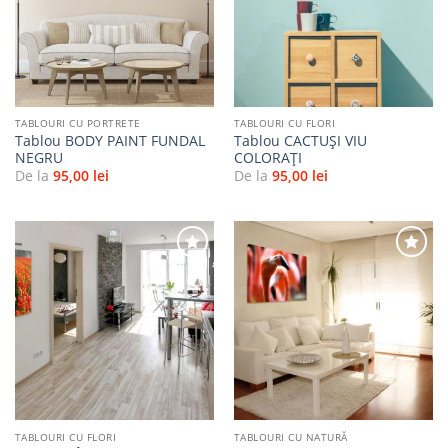
la
la
favorite
favorite
TABLOURI CU PORTRETE
TABLOURI CU FLORI
Tablou BODY PAINT FUNDAL
Tablou CACTUȘI VIU
NEGRU
COLORAȚI
De la
95,00
lei
De la
95,00
lei
Adaugă
Adaugă
la
la
favorite
favorite
TABLOURI CU FLORI
TABLOURI CU NATURĂ