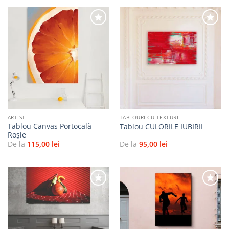
Adaugă
Adaugă
la
la
favorite
favorite
ARTIST
TABLOURI CU TEXTURI
Tablou Canvas Portocală
Tablou CULORILE IUBIRII
Roșie
De la
115,00
lei
De la
95,00
lei
Adaugă
Adaugă
la
la
favorite
favorite