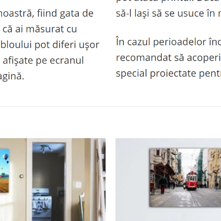
Adaugă
la
favorite