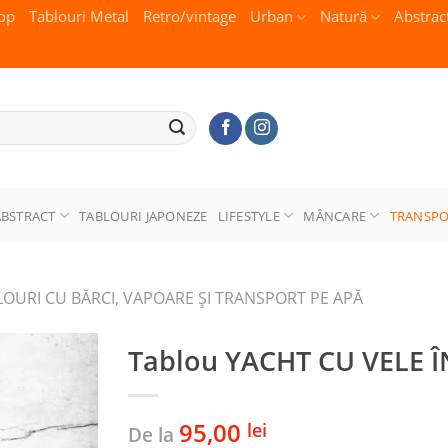
op
Tablouri Metal
Retro/vintage
Urban
Natură
Abstrac
ABSTRACT
TABLOURI JAPONEZE
LIFESTYLE
MÂNCARE
TRANSP
LOURI CU BĂRCI, VAPOARE ȘI TRANSPORT PE APĂ
Tablou YACHT CU VELE 
95,00
lei
De la
Adaugă