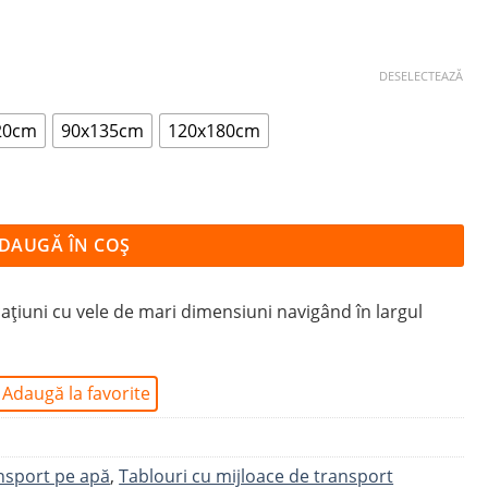
DESELECTEAZĂ
20cm
90x135cm
120x180cm
UL MĂRII
DAUGĂ ÎN COȘ
țiuni cu vele de mari dimensiuni navigând în largul
Adaugă la favorite
ansport pe apă
,
Tablouri cu mijloace de transport