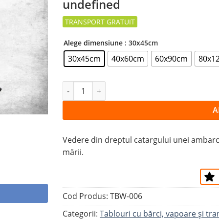
undefined
la
favorite
Alege dimensiune
: 30x45cm
30x45cm
40x60cm
60x90cm
80x1
Cantitate Tablou YACHT CU VELE ÎN LARG
A
Vedere din dreptul catargului unei ambarca
mării.
Cod Produs:
TBW-006
Categorii:
Tablouri cu bărci, vapoare și tr