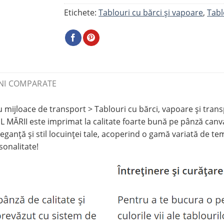
Etichete:
Tablouri cu bărci și vapoare
,
Tabl
NI COMPARATE
 mijloace de transport > Tablouri cu bărci, vapoare și trans
MĂRII este imprimat la calitate foarte bună pe pânză canvas
ganță și stil locuinței tale, acoperind o gamă variată de tema
sonalitate!