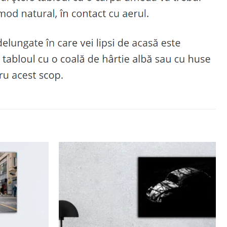
Adaugă
Adaugă
la
la
favorite
favorite