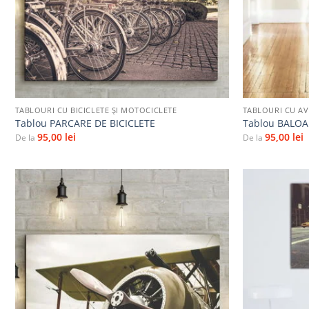
+
+
TABLOURI CU BICICLETE ŞI MOTOCICLETE
TABLOURI CU AV
Tablou PARCARE DE BICICLETE
Tablou BALO
95,00
lei
95,00
lei
De la
De la
Adaugă
la
favorite