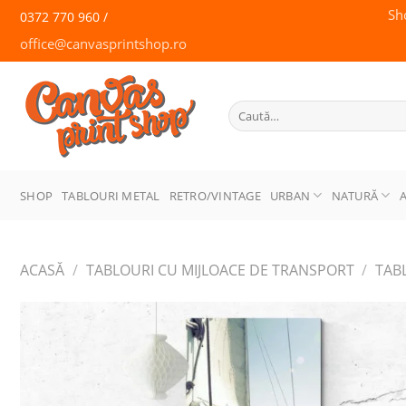
Skip
Sh
0372 770 960 /
to
office@canvasprintshop.ro
content
CANVAS
PRINT SHOP
Caută
după:
SHOP
TABLOURI METAL
RETRO/VINTAGE
URBAN
NATURĂ
ACASĂ
/
TABLOURI CU MIJLOACE DE TRANSPORT
/
TAB