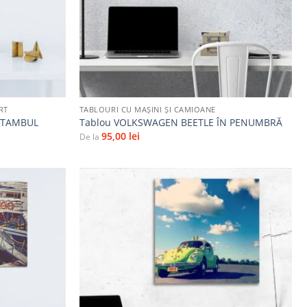
+
RT
TABLOURI CU MAŞINI ŞI CAMIOANE
ISTAMBUL
Tablou VOLKSWAGEN BEETLE ÎN PENUMBRĂ
95,00
lei
De la
Adaugă
Adaugă
la
la
favorite
favorite