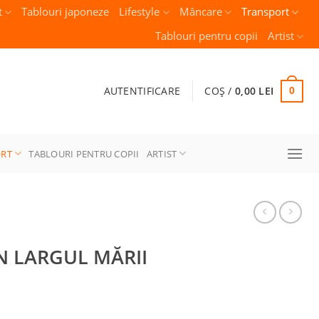
t
Tablouri japoneze
Lifestyle
Mâncare
Transport
Tablouri pentru copii
Artist
AUTENTIFICARE
COȘ /
0,00
LEI
0
ORT
TABLOURI PENTRU COPII
ARTIST
ÎN LARGUL MĂRII