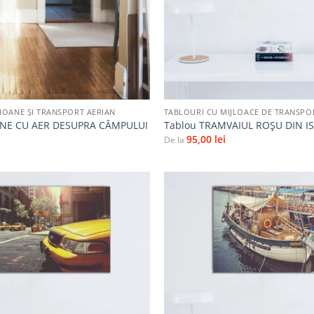
+
IOANE ȘI TRANSPORT AERIAN
TABLOURI CU MIJLOACE DE TRANSPO
ANE CU AER DESUPRA CÂMPULUI
Tablou TRAMVAIUL ROȘU DIN 
95,00
lei
De la
Adaugă
la
favorite