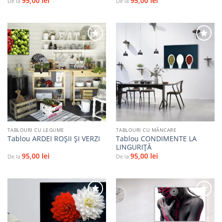
95,00
lei
95,00
lei
De la
De la
Adaugă
Adaugă
la
la
favorite
favorite
TABLOURI CU LEGUME
TABLOURI CU MÂNCARE
Tablou CONDIMENTE LA
Tablou ARDEI ROȘII ȘI VERZI
LINGURIȚĂ
95,00
lei
95,00
lei
De la
De la
Adaugă
Adaugă