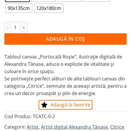
90x135cm
120x180cm
Cantitate Tablou Canvas Portocală Roșie
ADAUGĂ ÎN COȘ
Tabloul canvas „Portocală Roșie”, ilustrație digitală de
Alexandra Tănase, aduce o explozie de vitalitate și
culoare în orice spațiu.
Se potrivește perfect alături de alte tablouri canvas din
categoria „Citrice”, semnate de aceeași artistă, pentru a
crea un decor proaspăt și plin de energie.
Adaugă la favorite
Cod Produs:
TCATC-0-2
Categorii:
Artist
,
Artist digital Alexandra Tănase
,
Citrice