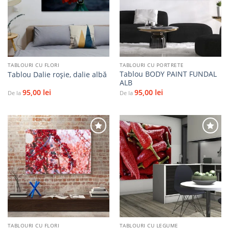
la
la
favorite
favorite
TABLOURI CU FLORI
TABLOURI CU PORTRETE
Tablou BODY PAINT FUNDAL
Tablou Dalie roșie, dalie albă
ALB
95,00
lei
95,00
lei
De la
De la
Adaugă
Adaugă
la
la
favorite
favorite
TABLOURI CU FLORI
TABLOURI CU LEGUME