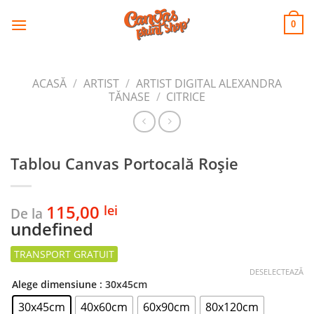
CANVAS
Skip
to
PRINT SHOP
0
content
ACASĂ
/
ARTIST
/
ARTIST DIGITAL ALEXANDRA
TĂNASE
/
CITRICE
Tablou Canvas Portocală Roșie
115,00
lei
De la
undefined
DESELECTEAZĂ
Alege dimensiune
: 30x45cm
30x45cm
40x60cm
60x90cm
80x120cm