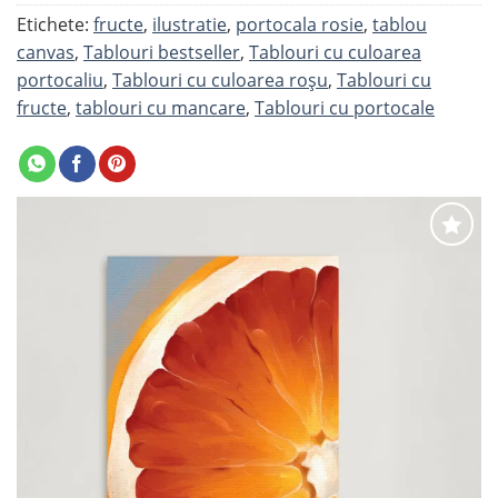
Etichete:
fructe
,
ilustratie
,
portocala rosie
,
tablou
canvas
,
Tablouri bestseller
,
Tablouri cu culoarea
portocaliu
,
Tablouri cu culoarea roșu
,
Tablouri cu
fructe
,
tablouri cu mancare
,
Tablouri cu portocale
Adaugă
la
favorite