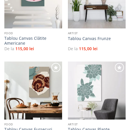
favorite
favorite
FOOD
ARTIST
Tablou Canvas Clătite
Tablou Canvas Frunze
Americane
De la
115,00
lei
De la
115,00
lei
Adaugă
Adaugă
la
la
favorite
favorite
FOOD
ARTIST
Tablou Canvas Fursecuri
Tablou Canvas Plante