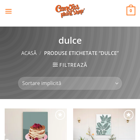
CANVAS
Skip
to
PRINT SHOP
0
content
dulce
ACASĂ
/
PRODUSE ETICHETATE “DULCE”
FILTREAZĂ
Adaugă
Adaugă
la
la