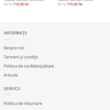
De la
115,00
lei
De la
115,00
lei
INFORMAȚII
Despre noi
Termeni și condiții
Politica de confidențialitate
Articole
SERVICII
Politica de returnare