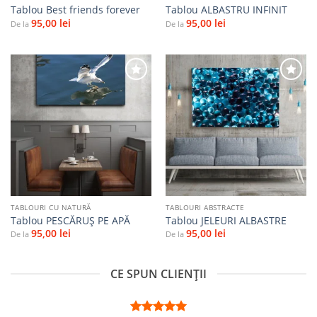
Tablou Best friends forever
Tablou ALBASTRU INFINIT
95,00
lei
95,00
lei
De la
De la
Adaugă
Adaugă
la
la
favorite
favorite
TABLOURI CU NATURĂ
TABLOURI ABSTRACTE
Tablou PESCĂRUȘ PE APĂ
Tablou JELEURI ALBASTRE
95,00
lei
95,00
lei
De la
De la
CE SPUN CLIENȚII