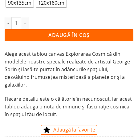
90x135cm
120x180cm
Cantitate Tablou Canvas Explorarea Cosmică
ADAUGĂ ÎN COȘ
Alege acest tablou canvas Explorarea Cosmică din
modelele noastre speciale realizate de artistul George
Sorin și lasă-te purtat în adâncurile spațiului,
dezvăluind frumusețea misterioasă a planetelor și a
galaxiilor.
Fiecare detaliu este o călătorie în necunoscut, iar acest
tablou adaugă o notă de minune și fascinație cosmică
în spațiul tău de locuit.
Adaugă la favorite