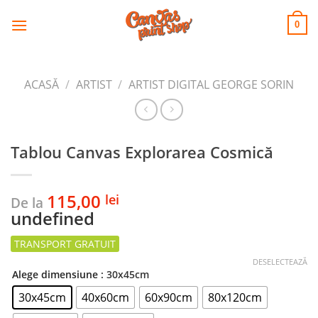
CANVAS
Skip
to
PRINT SHOP
0
content
ACASĂ
/
ARTIST
/
ARTIST DIGITAL GEORGE SORIN
Tablou Canvas Explorarea Cosmică
115,00
lei
De la
undefined
DESELECTEAZĂ
Alege dimensiune
: 30x45cm
30x45cm
40x60cm
60x90cm
80x120cm