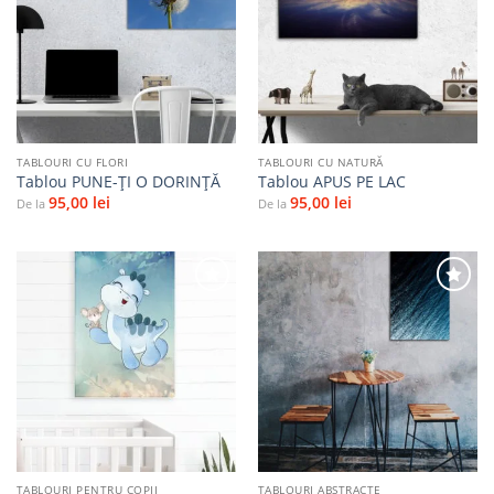
Adaugă
Adaugă
la
la
favorite
favorite
TABLOURI CU FLORI
TABLOURI CU NATURĂ
Tablou PUNE-ŢI O DORINŢĂ
Tablou APUS PE LAC
95,00
lei
95,00
lei
De la
De la
Adaugă
Adaugă
la
la
favorite
favorite
TABLOURI PENTRU COPII
TABLOURI ABSTRACTE