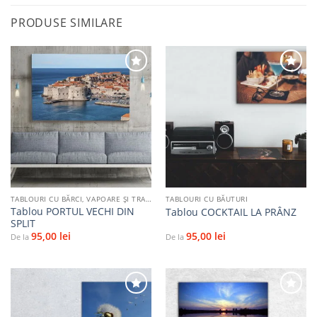
PRODUSE SIMILARE
Adaugă
Adaugă
la
la
favorite
favorite
TABLOURI CU BĂRCI, VAPOARE ȘI TRANSPORT PE APĂ
TABLOURI CU BĂUTURI
Tablou PORTUL VECHI DIN
Tablou COCKTAIL LA PRÂNZ
SPLIT
95,00
lei
95,00
lei
De la
De la