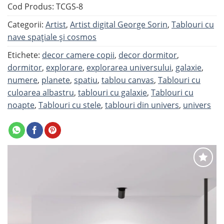
Cod Produs:
TCGS-8
Categorii:
Artist
,
Artist digital George Sorin
,
Tablouri cu
nave spaţiale şi cosmos
Etichete:
decor camere copii
,
decor dormitor
,
dormitor
,
explorare
,
explorarea universului
,
galaxie
,
numere
,
planete
,
spatiu
,
tablou canvas
,
Tablouri cu
culoarea albastru
,
tablouri cu galaxie
,
Tablouri cu
noapte
,
Tablouri cu stele
,
tablouri din univers
,
univers
Adaugă
la
favorite