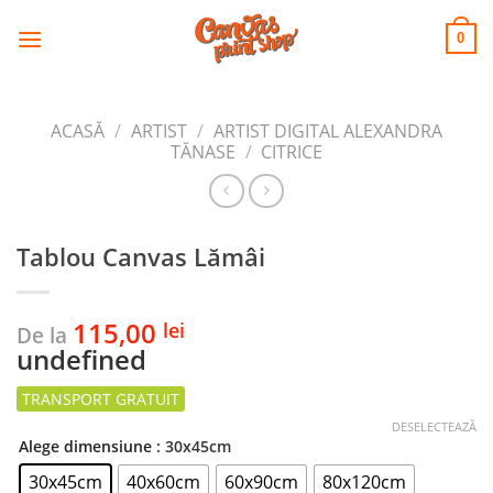
CANVAS
Skip
to
PRINT SHOP
0
content
ACASĂ
/
ARTIST
/
ARTIST DIGITAL ALEXANDRA
TĂNASE
/
CITRICE
Tablou Canvas Lămâi
115,00
lei
De la
undefined
DESELECTEAZĂ
Alege dimensiune
: 30x45cm
30x45cm
40x60cm
60x90cm
80x120cm