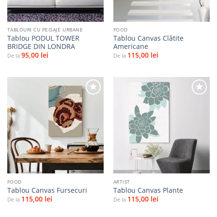
TABLOURI CU PEISAJE URBANE
FOOD
Tablou PODUL TOWER
Tablou Canvas Clătite
BRIDGE DIN LONDRA
Americane
95,00
lei
115,00
lei
De la
De la
Adaugă
Adaugă
la
la
favorite
favorite
FOOD
ARTIST
Tablou Canvas Fursecuri
Tablou Canvas Plante
115,00
lei
115,00
lei
De la
De la