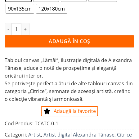
90x135cm
120x180cm
Cantitate Tablou Canvas Lămâi
ADAUGĂ ÎN COȘ
Tabloul canvas „Lămâi”, ilustrație digitală de Alexandra
Tănase, aduce o notă de prospețime și eleganță
oricărui interior.
Se potrivește perfect alături de alte tablouri canvas din
categoria „Citrice”, semnate de aceeași artistă, creând
o colecție vibrantă și armonioasă.
Adaugă la favorite
Cod Produs:
TCATC-0-1
Categorii:
Artist
,
Artist digital Alexandra Tănase
,
Citrice