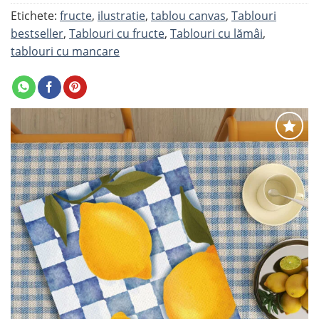
Etichete:
fructe
,
ilustratie
,
tablou canvas
,
Tablouri
bestseller
,
Tablouri cu fructe
,
Tablouri cu lămâi
,
tablouri cu mancare
Adaugă
la
favorite