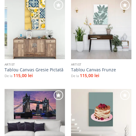
Adaugă
Adaugă
la
la
favorite
favorite
ARTIST
ARTIST
Tablou Canvas Gresie Pictată
Tablou Canvas Frunze
115,00
lei
115,00
lei
De la
De la
Adaugă
Adaugă
la
la
favorite
favorite