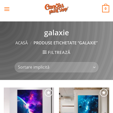
CANVAS
Skip
to
PRINT SHOP
0
content
galaxie
ACASĂ
/
PRODUSE ETICHETATE “GALAXIE”
FILTREAZĂ
Adaugă
Adaugă
la
la