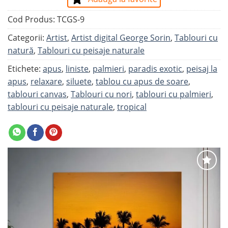
Cod Produs:
TCGS-9
Categorii:
Artist
,
Artist digital George Sorin
,
Tablouri cu
natură
,
Tablouri cu peisaje naturale
Etichete:
apus
,
liniste
,
palmieri
,
paradis exotic
,
peisaj la
apus
,
relaxare
,
siluete
,
tablou cu apus de soare
,
tablouri canvas
,
Tablouri cu nori
,
tablouri cu palmieri
,
tablouri cu peisaje naturale
,
tropical
Adaugă
la
favorite