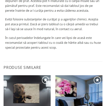
PRODUSE SIMILARE
Adaugă
Adaugă
la
la
favorite
favorite