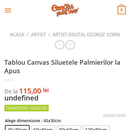
CANVAS
Skip
to
PRINT SHOP
0
content
ACASĂ
/
ARTIST
/
ARTIST DIGITAL GEORGE SORIN
Tablou Canvas Siluetele Palmierilor la
Apus
115,00
lei
De la
undefined
DESELECTEAZĂ
Alege dimensiune
: 45x30cm
45x30cm
60x40cm
90x60cm
120x80cm