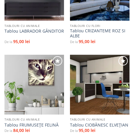
TABLOURI CU ANIMALE
TABLOURI CU FLORI
Tablou CRIZANTEME ROZ SI
Tablou LABRADOR GÂNDITOR
ALBE
95,00
lei
95,00
lei
De la
De la
Adaugă
Adaugă
la
la
favorite
favorite
TABLOURI CU ANIMALE
TABLOURI CU ANIMALE
Tablou FRUMUSEȚE FELINĂ
Tablou CIOBĂNESC ELVEȚIAN
84,00
lei
95,00
lei
De la
De la