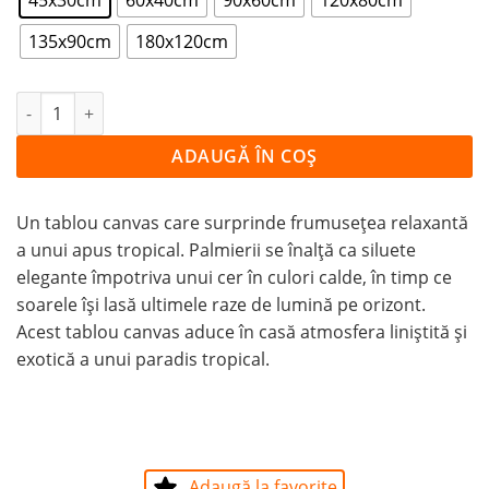
135x90cm
180x120cm
Cantitate Tablou Canvas Siluetele Palmierilor la Apus
ADAUGĂ ÎN COȘ
Un tablou canvas care surprinde frumusețea relaxantă
a unui apus tropical. Palmierii se înalță ca siluete
elegante împotriva unui cer în culori calde, în timp ce
soarele își lasă ultimele raze de lumină pe orizont.
Acest tablou canvas aduce în casă atmosfera liniștită și
exotică a unui paradis tropical.
Adaugă la favorite