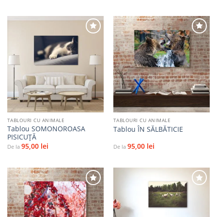
Adaugă
Adaugă
la
la
favorite
favorite
TABLOURI CU ANIMALE
TABLOURI CU ANIMALE
Tablou SOMONOROASA
Tablou ÎN SĂLBĂTICIE
PISICUȚĂ
95,00
lei
95,00
lei
De la
De la
Adaugă
Adaugă
la
la