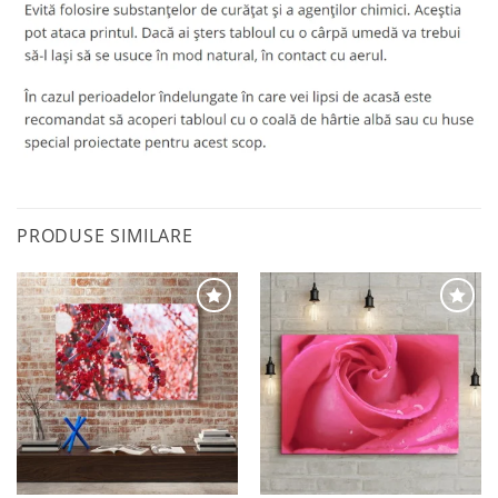
PRODUSE SIMILARE
Adaugă
Adaugă
la
la
favorite
favorite