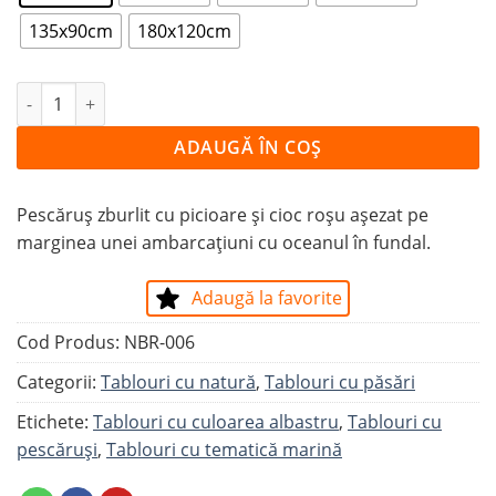
135x90cm
180x120cm
Cantitate Tablou PESCĂRUȘ ZGRIBULIT DE FRIG
ADAUGĂ ÎN COȘ
Pescăruș zburlit cu picioare și cioc roșu așezat pe
marginea unei ambarcațiuni cu oceanul în fundal.
Adaugă la favorite
Cod Produs:
NBR-006
Categorii:
Tablouri cu natură
,
Tablouri cu păsări
Etichete:
Tablouri cu culoarea albastru
,
Tablouri cu
pescăruși
,
Tablouri cu tematică marină