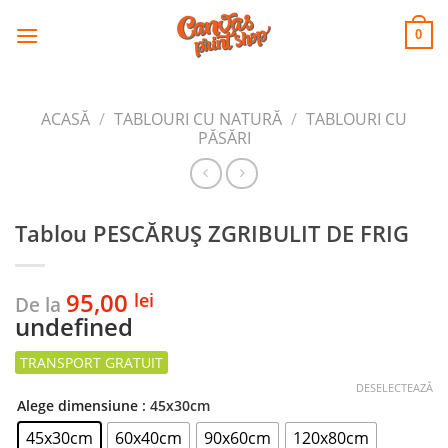
CANVAS
Skip
to
PRINT SHOP
0
content
ACASĂ
/
TABLOURI CU NATURĂ
/
TABLOURI CU
PĂSĂRI
Tablou PESCĂRUȘ ZGRIBULIT DE FRIG
95,00
lei
De la
undefined
DESELECTEAZĂ
Alege dimensiune
: 45x30cm
45x30cm
60x40cm
90x60cm
120x80cm