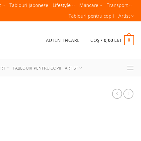
t
Tablouri japoneze
Lifestyle
Mâncare
Transport
Tablouri pentru copii
Artist
AUTENTIFICARE
COȘ /
0,00
LEI
0
ORT
TABLOURI PENTRU COPII
ARTIST