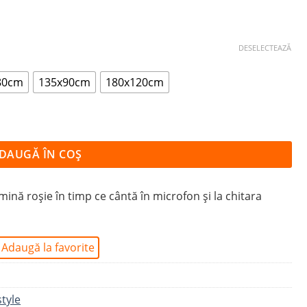
DESELECTEAZĂ
80cm
135x90cm
180x120cm
DAUGĂ ÎN COȘ
mină roșie în timp ce cântă în microfon și la chitara
Adaugă la favorite
style