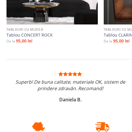
+
+
TABLOURI CU MUZICĂ
TABLOURI CU M
Tablou CONCERT ROCK
Tablou CLARI
95,00
lei
95,00
lei
De la
De la
Superb! De buna calitate, materiale OK, sistem de
prindere zdravăn. Recomand!
Daniela B.