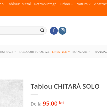
op
Tablouri Metal
Retro/vintage
Urban
Natură
Abstrac
ABSTRACT
TABLOURI JAPONEZE
LIFESTYLE
MÂNCARE
TRANSP
Tablou CHITARĂ SOLO
95,00
lei
De la
Adaugă