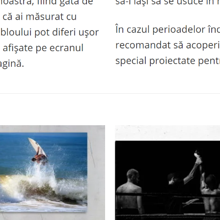
Adaugă
la
favorite