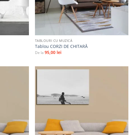
+
TABLOURI CU MUZICĂ
Tablou CORZI DE CHITARĂ
95,00
lei
De la
Adaugă
Adaugă
la
la
favorite
favorite