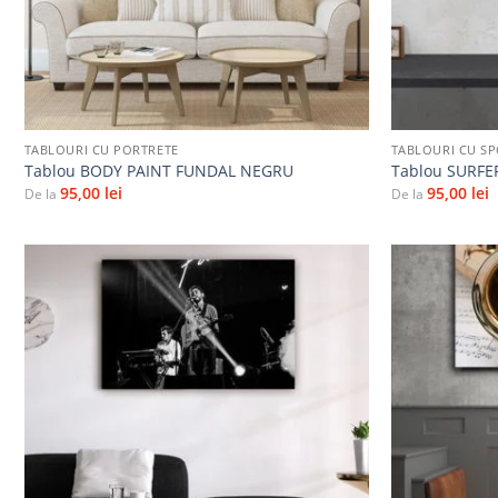
+
+
TABLOURI CU PORTRETE
TABLOURI CU S
Tablou BODY PAINT FUNDAL NEGRU
Tablou SURFE
95,00
lei
95,00
lei
De la
De la
Adaugă
la
favorite