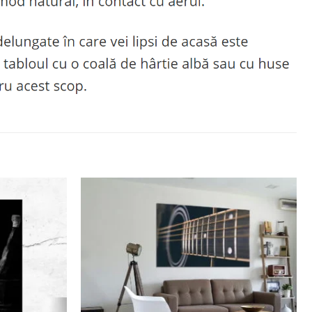
Adaugă
Adaugă
la
la
favorite
favorite