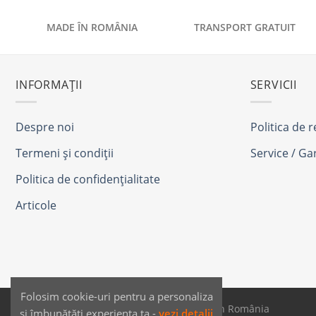
MADE ÎN ROMÂNIA
TRANSPORT GRATUIT
INFORMAȚII
SERVICII
Despre noi
Politica de 
Termeni și condiții
Service / Ga
Politica de confidențialitate
Articole
Folosim cookie-uri pentru a personaliza
SAIKO MEDIA & SIGNS - Produse fabricate în România
și îmbunătăți experiența ta -
vezi detalii