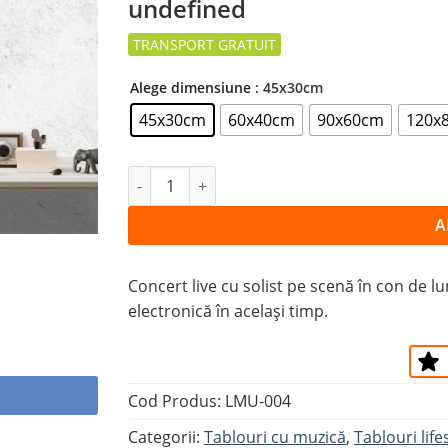
undefined
la
favorite
Alege dimensiune
: 45x30cm
45x30cm
60x40cm
90x60cm
120x
Cantitate Tablou CHITARĂ SOLO
A
Concert live cu solist pe scenă în con de lu
electronică în același timp.
Cod Produs:
LMU-004
Categorii:
Tablouri cu muzică
,
Tablouri life