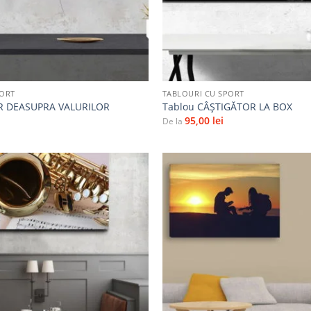
+
PORT
TABLOURI CU SPORT
R DEASUPRA VALURILOR
Tablou CÂȘTIGĂTOR LA BOX
95,00
lei
De la
Adaugă
la
favorite