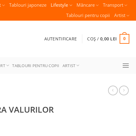
t
Tablouri japoneze
Lifestyle
Mâncare
Transport
Tablouri pentru copii
Artist
AUTENTIFICARE
COȘ /
0,00
LEI
0
ORT
TABLOURI PENTRU COPII
ARTIST
RA VALURILOR