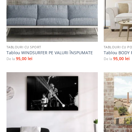
+
+
TABLOURI CU SPORT
TABLOURI CU P
Tablou WINDSURFER PE VALURI ÎNSPUMATE
Tablou BODY
95,00
lei
95,00
lei
De la
De la
Adaugă
la
favorite