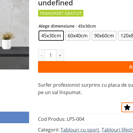
undefined
la
favorite
Alege dimensiune
: 45x30cm
45x30cm
60x40cm
90x60cm
120x
Cantitate Tablou SURFER DEASUPRA VAL
A
Surfer profesionist surprins cu placa de sur
pe un val înspumat.
Cod Produs:
LPS-004
Categorii:
Tablouri cu sport
,
Tablouri lifest