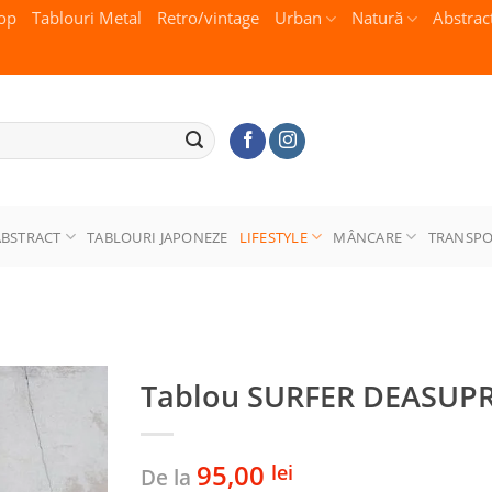
op
Tablouri Metal
Retro/vintage
Urban
Natură
Abstrac
ABSTRACT
TABLOURI JAPONEZE
LIFESTYLE
MÂNCARE
TRANSP
Tablou SURFER DEASUP
95,00
lei
De la
Adaugă