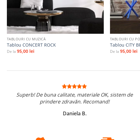
+
+
TABLOURI CU MUZICĂ
TABLOURI CU P
Tablou CONCERT ROCK
Tablou CITY 
95,00
lei
95,00
lei
De la
De la
Superb! De buna calitate, materiale OK, sistem de
prindere zdravăn. Recomand!
Daniela B.