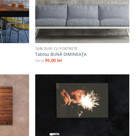
+
TABLOURI CU PORTRETE
Tablou BUNĂ DIMINEAŢA
95,00
lei
De la
Adaugă
Adaugă
la
la
favorite
favorite