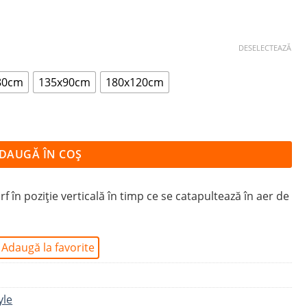
DESELECTEAZĂ
80cm
135x90cm
180x120cm
URILOR
DAUGĂ ÎN COȘ
f în poziție verticală în timp ce se catapultează în aer de
Adaugă la favorite
yle