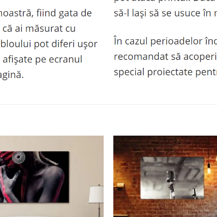
Adaugă
la
favorite