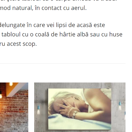
Adaugă
Adaugă
la
la
favorite
favorite