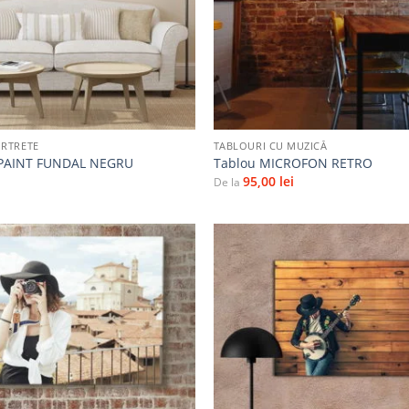
+
ORTRETE
TABLOURI CU MUZICĂ
 PAINT FUNDAL NEGRU
Tablou MICROFON RETRO
95,00
lei
De la
Adaugă
la
favorite