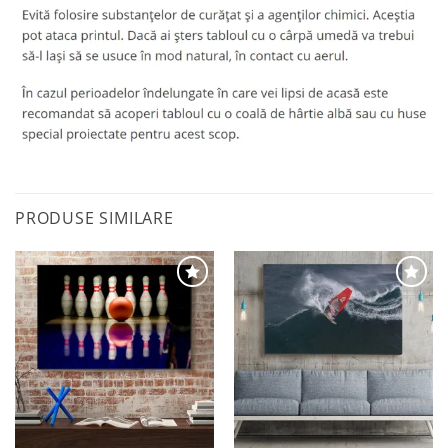
PRODUSE SIMILARE
Adaugă
Adaugă
la
la
favorite
favorite