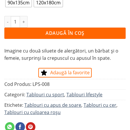
90x135cm
120x180cm
Cantitate Tablou ALERGĂTORI LA CREPUSCUL
ADAUGĂ ÎN COȘ
Imagine cu două siluete de alergători, un bărbat și o
femeie, surprinși la crepuscul cu apusul în spate.
Adaugă la favorite
Cod Produs:
LPS-008
Categorii:
Tablouri cu sport
,
Tablouri lifestyle
Etichete:
Tablouri cu apus de soare
,
Tablouri cu cer
,
Tablouri cu culoarea roșu