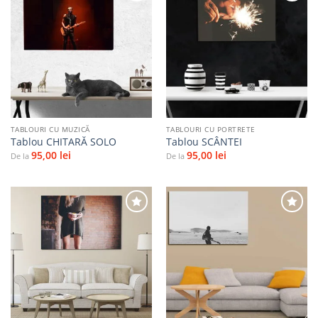
Adaugă
Adaugă
la
la
favorite
favorite
TABLOURI CU MUZICĂ
TABLOURI CU PORTRETE
Tablou CHITARĂ SOLO
Tablou SCÂNTEI
95,00
lei
95,00
lei
De la
De la
Adaugă
Adaugă
la
la
favorite
favorite