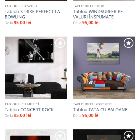
TABLOURI CU SPORT
TABLOURI CU SPORT
Tablou STRIKE PERFECT LA
Tablou WINDSURFER PE
BOWLING
VALURI ÎNSPUMATE
95,00
lei
95,00
lei
De la
De la
Adaugă
Adaugă
la
la
favorite
favorite
TABLOURI CU MUZICĂ
TABLOURI CU PORTRETE
Tablou CONCERT ROCK
Tablou FATA CU BALOANE
95,00
lei
95,00
lei
De la
De la