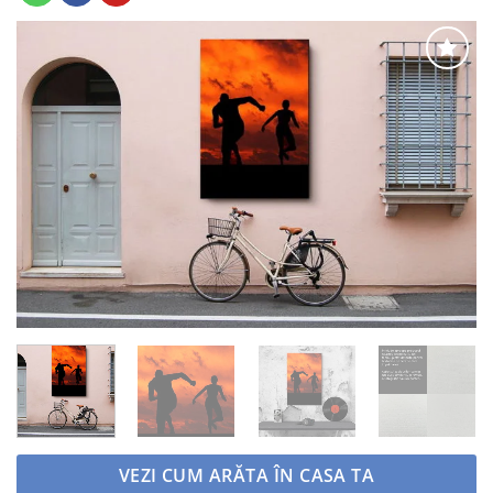
Adaugă
la
favorite
VEZI CUM ARĂTA ÎN CASA TA