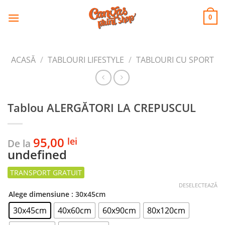
CANVAS
Skip
to
PRINT SHOP
0
content
ACASĂ
/
TABLOURI LIFESTYLE
/
TABLOURI CU SPORT
Tablou ALERGĂTORI LA CREPUSCUL
95,00
lei
De la
undefined
DESELECTEAZĂ
Alege dimensiune
: 30x45cm
30x45cm
40x60cm
60x90cm
80x120cm