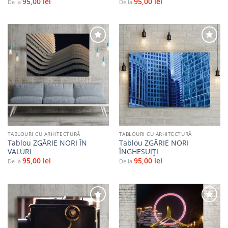
95,00
lei
95,00
lei
De la
De la
Adaugă
Adaugă
la
la
favorite
favorite
TABLOURI CU ARHITECTURĂ
TABLOURI CU ARHITECTURĂ
Tablou ZGĂRIE NORI ÎN
Tablou ZGĂRIE NORI
VALURI
ÎNGHESUIȚI
95,00
lei
95,00
lei
De la
De la
Adaugă
Adaugă