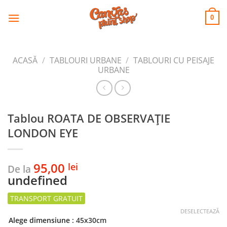
CANVAS
Skip
to
PRINT SHOP
0
content
ACASĂ
/
TABLOURI URBANE
/
TABLOURI CU PEISAJE
URBANE
Tablou ROATA DE OBSERVAȚIE
LONDON EYE
95,00
lei
De la
undefined
DESELECTEAZĂ
Alege dimensiune
: 45x30cm