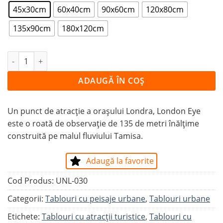
45x30cm
60x40cm
90x60cm
120x80cm
135x90cm
180x120cm
Cantitate Tablou ROATA DE OBSERVAȚIE LONDON EYE
ADAUGĂ ÎN COȘ
Un punct de atracție a orașului Londra, London Eye
este o roată de observație de 135 de metri înălțime
construită pe malul fluviului Tamisa.
Adaugă la favorite
Cod Produs:
UNL-030
Categorii:
Tablouri cu peisaje urbane
,
Tablouri urbane
Etichete:
Tablouri cu atracții turistice
,
Tablouri cu