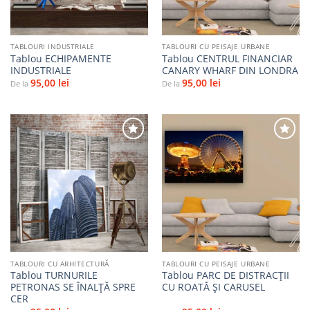
TABLOURI INDUSTRIALE
TABLOURI CU PEISAJE URBANE
Tablou ECHIPAMENTE
Tablou CENTRUL FINANCIAR
INDUSTRIALE
CANARY WHARF DIN LONDRA
95,00
lei
95,00
lei
De la
De la
Adaugă
Adaugă
la
la
favorite
favorite
TABLOURI CU ARHITECTURĂ
TABLOURI CU PEISAJE URBANE
Tablou TURNURILE
Tablou PARC DE DISTRACȚII
PETRONAS SE ÎNALȚĂ SPRE
CU ROATĂ ȘI CARUSEL
CER