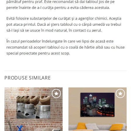
PRODUSE SIMILARE
Adaugă
Adaugă
la
la
favorite
favorite