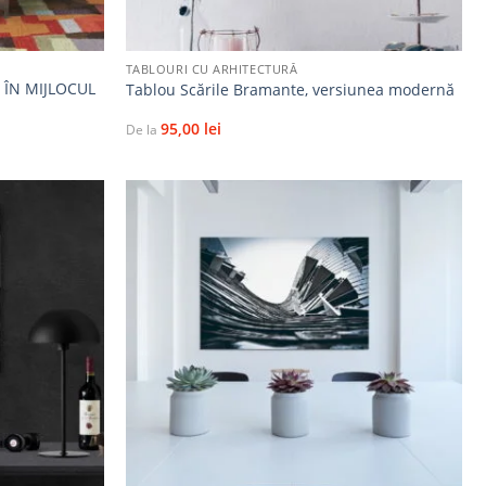
+
TABLOURI CU ARHITECTURĂ
 ÎN MIJLOCUL
Tablou Scările Bramante, versiunea modernă
95,00
lei
De la
Adaugă
Adaugă
la
la
favorite
favorite