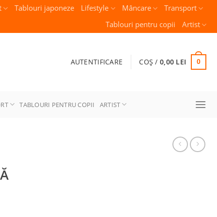
t
Tablouri japoneze
Lifestyle
Mâncare
Transport
Tablouri pentru copii
Artist
AUTENTIFICARE
COȘ /
0,00
LEI
0
ORT
TABLOURI PENTRU COPII
ARTIST
LĂ