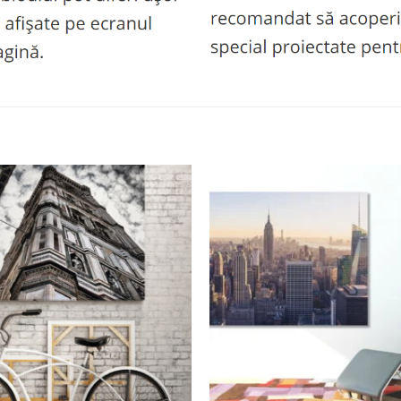
Adaugă
la
favorite