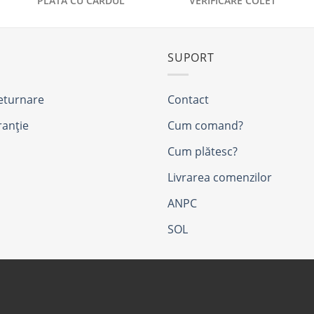
PLATĂ CU CARDUL
VERIFICARE COLET
SUPORT
returnare
Contact
ranție
Cum comand?
Cum plătesc?
Livrarea comenzilor
ANPC
SOL