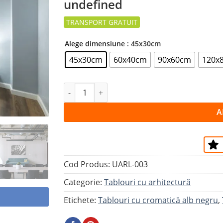
undefined
la
favorite
Alege dimensiune
: 45x30cm
45x30cm
60x40cm
90x60cm
120x
Cantitate Tablou FAGURE DE STICLĂ
A
Cod Produs:
UARL-003
Categorie:
Tablouri cu arhitectură
Etichete:
Tablouri cu cromatică alb negru
,