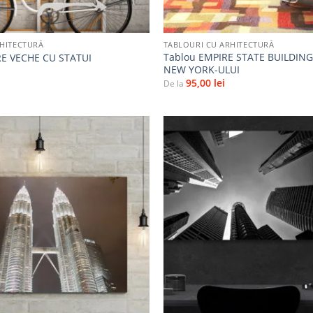
+
RHITECTURĂ
TABLOURI CU ARHITECTURĂ
Tablou EMPIRE STATE BUILDING
RE VECHE CU STATUI
NEW YORK-ULUI
95,00
lei
De la
Adaugă
la
favorite