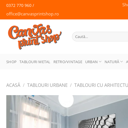
Skip
Sh
0372 770 960 /
to
office@canvasprintshop.ro
content
CANVAS
PRINT SHOP
Caută
după:
SHOP
TABLOURI METAL
RETRO/VINTAGE
URBAN
NATURĂ
ACASĂ
/
TABLOURI URBANE
/
TABLOURI CU ARHITECT