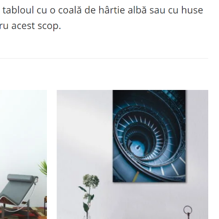
Adaugă
Adaugă
la
la
favorite
favorite