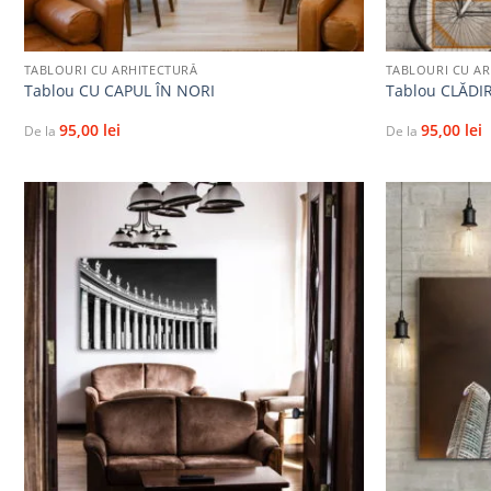
+
+
TABLOURI CU ARHITECTURĂ
TABLOURI CU A
Tablou CU CAPUL ÎN NORI
Tablou CLĂDI
95,00
lei
95,00
lei
De la
De la
Adaugă
la
favorite