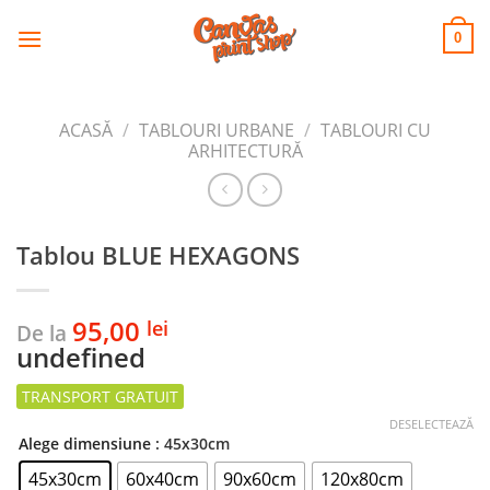
CANVAS
Skip
to
PRINT SHOP
0
content
ACASĂ
/
TABLOURI URBANE
/
TABLOURI CU
ARHITECTURĂ
Tablou BLUE HEXAGONS
95,00
lei
De la
undefined
DESELECTEAZĂ
Alege dimensiune
: 45x30cm
45x30cm
60x40cm
90x60cm
120x80cm