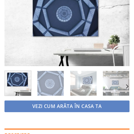
Adaugă
la
favorite
VEZI CUM ARĂTA ÎN CASA TA