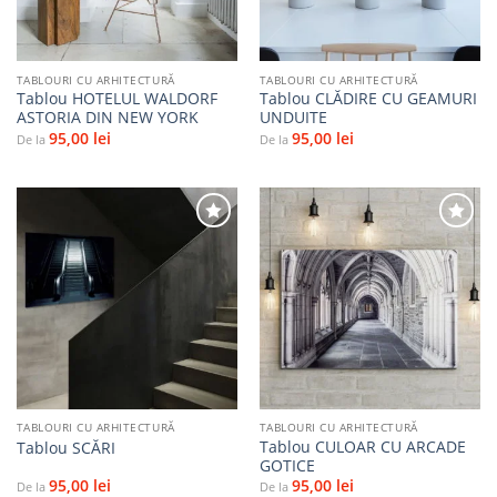
TABLOURI CU ARHITECTURĂ
TABLOURI CU ARHITECTURĂ
Tablou HOTELUL WALDORF
Tablou CLĂDIRE CU GEAMURI
ASTORIA DIN NEW YORK
UNDUITE
95,00
lei
95,00
lei
De la
De la
Adaugă
Adaugă
la
la
favorite
favorite
TABLOURI CU ARHITECTURĂ
TABLOURI CU ARHITECTURĂ
Tablou CULOAR CU ARCADE
Tablou SCĂRI
GOTICE
95,00
lei
95,00
lei
De la
De la