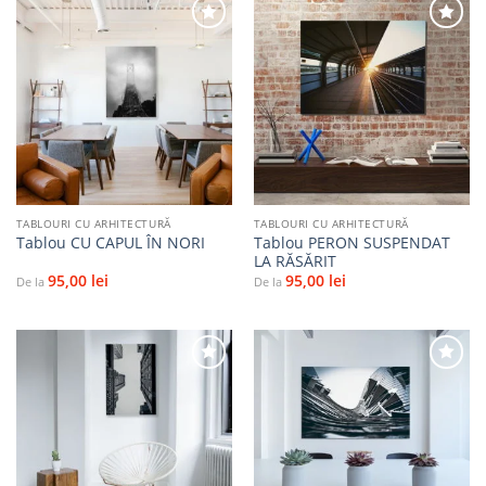
Adaugă
Adaugă
la
la
favorite
favorite
TABLOURI CU ARHITECTURĂ
TABLOURI CU ARHITECTURĂ
Tablou PERON SUSPENDAT
Tablou CU CAPUL ÎN NORI
LA RĂSĂRIT
95,00
lei
95,00
lei
De la
De la
Adaugă
Adaugă
la
la
favorite
favorite