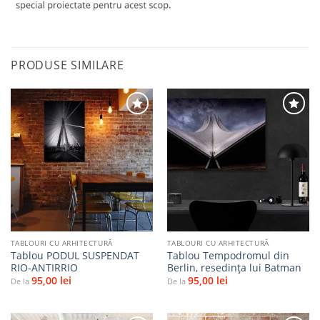
PRODUSE SIMILARE
Adaugă
Adaugă
la
la
favorite
favorite
TABLOURI CU ARHITECTURĂ
TABLOURI CU ARHITECTURĂ
Tablou PODUL SUSPENDAT
Tablou Tempodromul din
RIO-ANTIRRIO
Berlin, resedința lui Batman
95,00
lei
95,00
lei
De la
De la