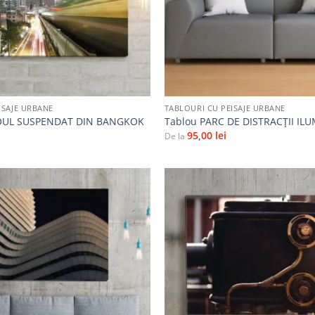
+
ISAJE URBANE
TABLOURI CU PEISAJE URBANE
OUL SUSPENDAT DIN BANGKOK
Tablou PARC DE DISTRACȚII IL
95,00
lei
De la
Adaugă
la
favorite