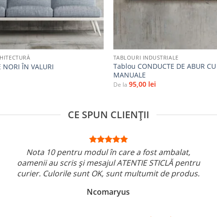
+
RHITECTURĂ
TABLOURI INDUSTRIALE
Tablou CONDUCTE DE ABUR CU
 NORI ÎN VALURI
MANUALE
95,00
lei
De la
CE SPUN CLIENȚII
Nota 10 pentru modul în care a fost ambalat,
oamenii au scris și mesajul ATENTIE STICLĂ pentru
curier. Culorile sunt OK, sunt multumit de produs.
Ncomaryus