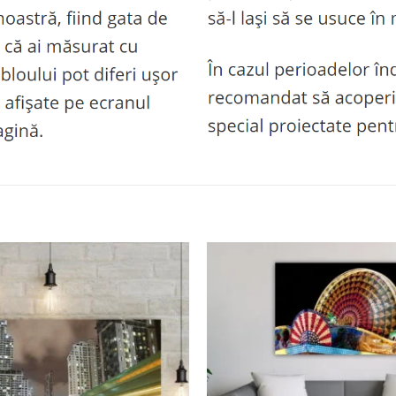
Adaugă
la
favorite