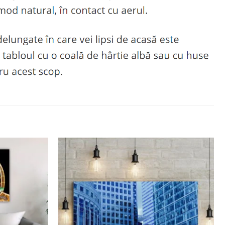
Adaugă
Adaugă
la
la
favorite
favorite