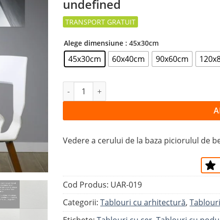
undefined
la
favorite
Alege dimensiune
: 45x30cm
45x30cm
60x40cm
90x60cm
120x
Cantitate Tablou PICIOR DE BETON PEN
A
Vedere a cerului de la baza piciorulul de b
Cod Produs:
UAR-019
Categorii:
Tablouri cu arhitectură
,
Tablour
Etichete:
Tablouri cu cer
,
Tablouri cu podu