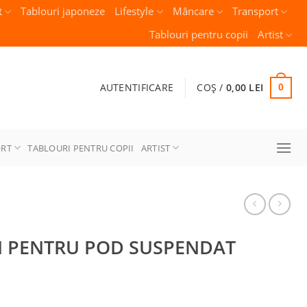
t
Tablouri japoneze
Lifestyle
Mâncare
Transport
Tablouri pentru copii
Artist
AUTENTIFICARE
COȘ /
0,00
LEI
0
ORT
TABLOURI PENTRU COPII
ARTIST
ON PENTRU POD SUSPENDAT