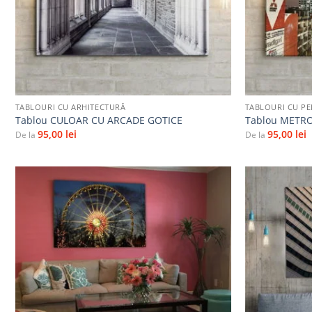
+
+
TABLOURI CU ARHITECTURĂ
TABLOURI CU PE
Tablou CULOAR CU ARCADE GOTICE
Tablou METR
95,00
lei
95,00
lei
De la
De la
Adaugă
la
favorite