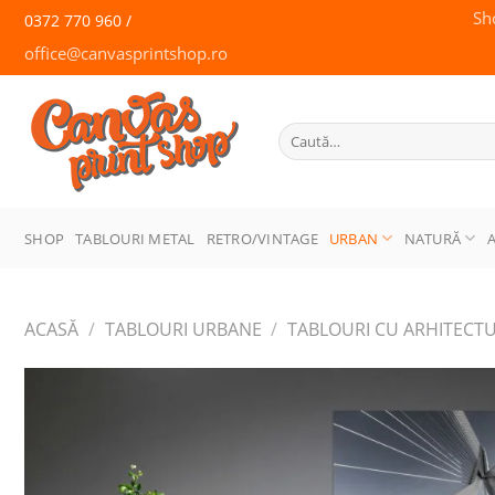
Skip
Sh
0372 770 960 /
to
office@canvasprintshop.ro
content
CANVAS
PRINT SHOP
Caută
după:
SHOP
TABLOURI METAL
RETRO/VINTAGE
URBAN
NATURĂ
ACASĂ
/
TABLOURI URBANE
/
TABLOURI CU ARHITECT