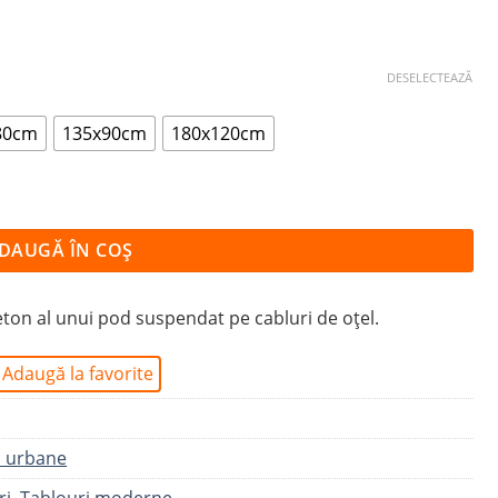
DESELECTEAZĂ
80cm
135x90cm
180x120cm
TRU POD SUSPENDAT
DAUGĂ ÎN COȘ
eton al unui pod suspendat pe cabluri de oțel.
Adaugă la favorite
i urbane
ri
,
Tablouri moderne