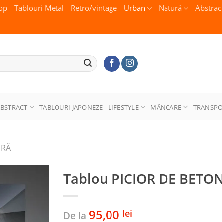
op
Tablouri Metal
Retro/vintage
Urban
Natură
Abstrac
ABSTRACT
TABLOURI JAPONEZE
LIFESTYLE
MÂNCARE
TRANSP
URĂ
Tablou PICIOR DE BET
95,00
lei
De la
Adaugă