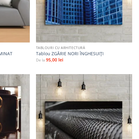
+
TABLOURI CU ARHITECTURĂ
UMINAT
Tablou ZGĂRIE NORI ÎNGHESUIȚI
95,00
lei
De la
Adaugă
Adaugă
la
la
favorite
favorite