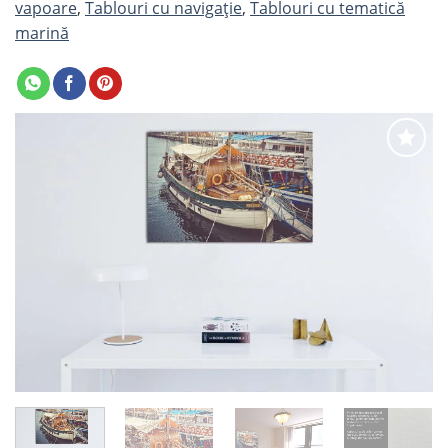
vapoare
,
Tablouri cu navigație
,
Tablouri cu tematică
marină
Adaugă
la
favorite