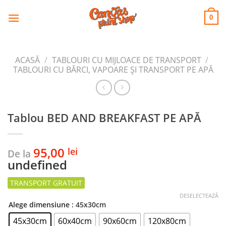
CANVAS
Skip
to
PRINT SHOP
0
content
ACASĂ
/
TABLOURI CU MIJLOACE DE TRANSPORT
/
TABLOURI CU BĂRCI, VAPOARE ȘI TRANSPORT PE APĂ
Tablou BED AND BREAKFAST PE APĂ
95,00
lei
De la
undefined
DESELECTEAZĂ
Alege dimensiune
: 45x30cm
45x30cm
60x40cm
90x60cm
120x80cm