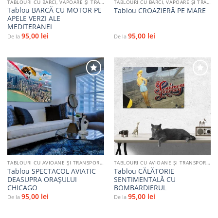
TABLOURI CU BĂRCI, VAPOARE ȘI TRANSPORT PE APĂ
TABLOURI CU BĂRCI, VAPOARE ȘI TRANSPORT PE APĂ
Tablou BARCĂ CU MOTOR PE
Tablou CROAZIERĂ PE MARE
APELE VERZI ALE
MEDITERANEI
95,00
lei
95,00
lei
De la
De la
Adaugă
Adaugă
la
la
favorite
favorite
TABLOURI CU AVIOANE ȘI TRANSPORT AERIAN
TABLOURI CU AVIOANE ȘI TRANSPORT AERIAN
Tablou SPECTACOL AVIATIC
Tablou CĂLĂTORIE
DEASUPRA ORAȘULUI
SENTIMENTALĂ CU
CHICAGO
BOMBARDIERUL
95,00
lei
95,00
lei
De la
De la