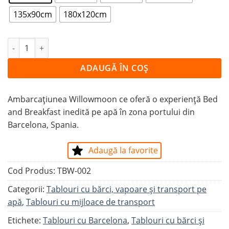
135x90cm
180x120cm
Cantitate Tablou BED AND BREAKFAST PE APĂ
ADAUGĂ ÎN COȘ
Ambarcațiunea Willowmoon ce oferă o experiență Bed
and Breakfast inedită pe apă în zona portului din
Barcelona, Spania.
Adaugă la favorite
Cod Produs:
TBW-002
Categorii:
Tablouri cu bărci, vapoare și transport pe
apă
,
Tablouri cu mijloace de transport
Etichete:
Tablouri cu Barcelona
,
Tablouri cu bărci și