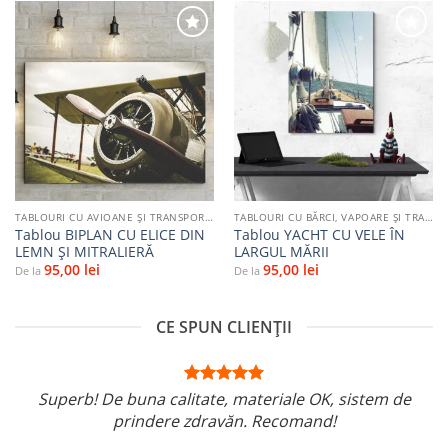
Adaugă
Adaugă
la
la
favorite
favorite
TABLOURI CU AVIOANE ȘI TRANSPORT AERIAN
TABLOURI CU BĂRCI, VAPOARE ȘI TRANSPORT PE APĂ
Tablou BIPLAN CU ELICE DIN
Tablou YACHT CU VELE ÎN
LEMN ȘI MITRALIERĂ
LARGUL MĂRII
95,00
lei
95,00
lei
De la
De la
CE SPUN CLIENȚII
Superb! De buna calitate, materiale OK, sistem de
prindere zdravăn. Recomand!