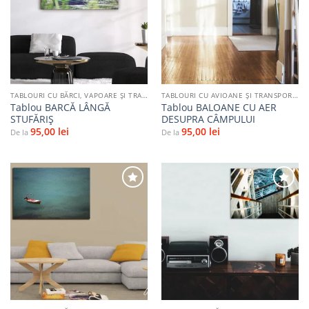
Adaugă
Adaugă
la
la
favorite
favorite
TABLOURI CU BĂRCI, VAPOARE ȘI TRANSPORT PE APĂ
TABLOURI CU AVIOANE ȘI TRANSPORT AERIAN
Tablou BARCĂ LÂNGĂ
Tablou BALOANE CU AER
STUFĂRIȘ
DESUPRA CÂMPULUI
95,00
lei
95,00
lei
De la
De la
Adaugă
Adaugă
la
la
favorite
favorite