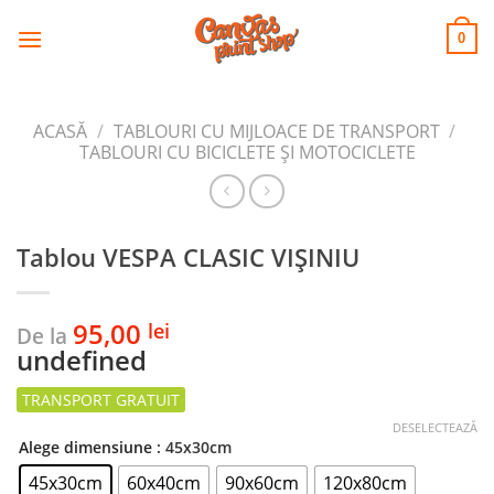
CANVAS
Skip
to
PRINT SHOP
0
content
ACASĂ
/
TABLOURI CU MIJLOACE DE TRANSPORT
/
TABLOURI CU BICICLETE ŞI MOTOCICLETE
Tablou VESPA CLASIC VIȘINIU
95,00
lei
De la
undefined
DESELECTEAZĂ
Alege dimensiune
: 45x30cm
45x30cm
60x40cm
90x60cm
120x80cm