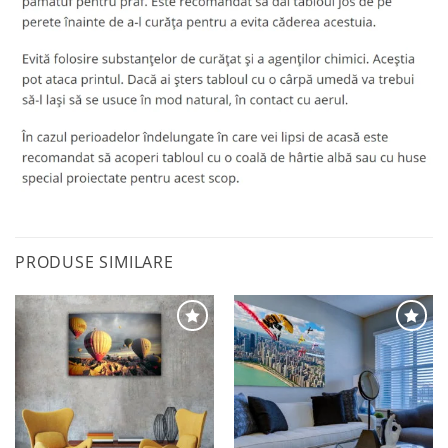
PRODUSE SIMILARE
Adaugă
Adaugă
la
la
favorite
favorite