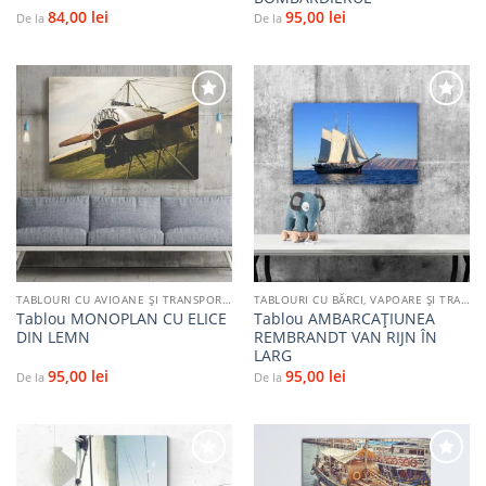
84,00
lei
95,00
lei
De la
De la
Adaugă
Adaugă
la
la
favorite
favorite
TABLOURI CU AVIOANE ȘI TRANSPORT AERIAN
TABLOURI CU BĂRCI, VAPOARE ȘI TRANSPORT PE APĂ
Tablou MONOPLAN CU ELICE
Tablou AMBARCAȚIUNEA
DIN LEMN
REMBRANDT VAN RIJN ÎN
LARG
95,00
lei
95,00
lei
De la
De la