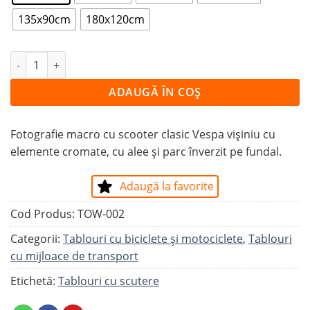
135x90cm
180x120cm
Cantitate Tablou VESPA CLASIC VIȘINIU
ADAUGĂ ÎN COȘ
Fotografie macro cu scooter clasic Vespa vișiniu cu
elemente cromate, cu alee și parc înverzit pe fundal.
Adaugă la favorite
Cod Produs:
TOW-002
Categorii:
Tablouri cu biciclete şi motociclete
,
Tablouri
cu mijloace de transport
Etichetă:
Tablouri cu scutere