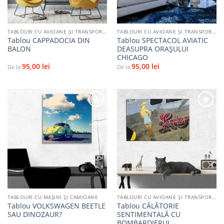
TABLOURI CU AVIOANE ȘI TRANSPORT AERIAN
TABLOURI CU AVIOANE ȘI TRANSPORT AERIAN
Tablou CAPPADOCIA DIN
Tablou SPECTACOL AVIATIC
BALON
DEASUPRA ORAȘULUI
CHICAGO
95,00
lei
95,00
lei
De la
De la
Adaugă
Adaugă
la
la
favorite
favorite
TABLOURI CU MAŞINI ŞI CAMIOANE
TABLOURI CU AVIOANE ȘI TRANSPORT AERIAN
Tablou VOLKSWAGEN BEETLE
Tablou CĂLĂTORIE
SAU DINOZAUR?
SENTIMENTALĂ CU
BOMBARDIERUL