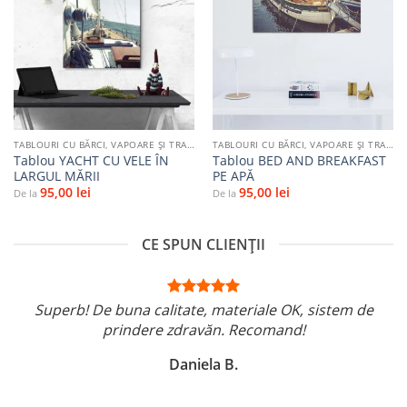
Adaugă
Adaugă
la
la
favorite
favorite
TABLOURI CU BĂRCI, VAPOARE ȘI TRANSPORT PE APĂ
TABLOURI CU BĂRCI, VAPOARE ȘI TRANSPORT PE APĂ
Tablou YACHT CU VELE ÎN
Tablou BED AND BREAKFAST
LARGUL MĂRII
PE APĂ
95,00
lei
95,00
lei
De la
De la
CE SPUN CLIENȚII
Superb! De buna calitate, materiale OK, sistem de
prindere zdravăn. Recomand!
Daniela B.