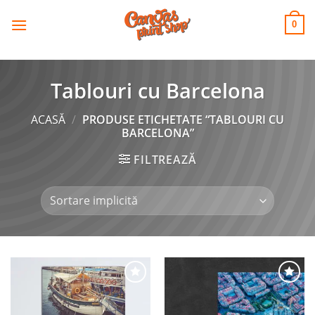
CANVAS
Skip
to
PRINT SHOP
0
content
Tablouri cu Barcelona
ACASĂ
/
PRODUSE ETICHETATE “TABLOURI CU
BARCELONA”
FILTREAZĂ