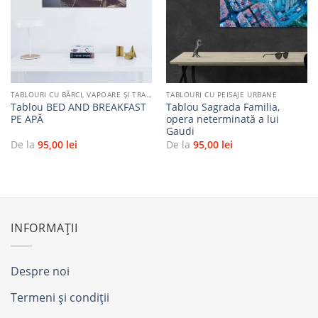
Adaugă
Adaugă
la
la
favorite
favorite
TABLOURI CU BĂRCI, VAPOARE ȘI TRANSPORT PE APĂ
TABLOURI CU PEISAJE URBANE
Tablou BED AND BREAKFAST
Tablou Sagrada Familia,
PE APĂ
opera neterminată a lui
Gaudi
De la
95,00
lei
De la
95,00
lei
INFORMAȚII
Despre noi
Termeni și condiții