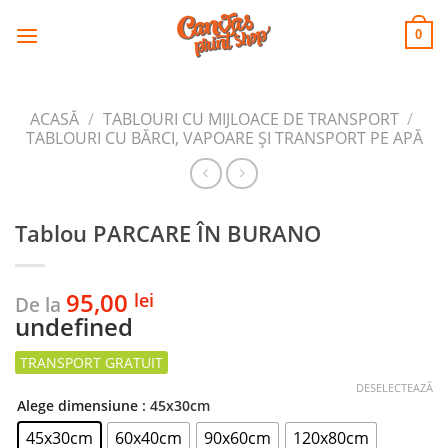
CANVAS
Skip
to
PRINT SHOP
0
content
ACASĂ
/
TABLOURI CU MIJLOACE DE TRANSPORT
/
TABLOURI CU BĂRCI, VAPOARE ȘI TRANSPORT PE APĂ
Tablou PARCARE ÎN BURANO
95,00
lei
De la
undefined
DESELECTEAZĂ
Alege dimensiune
: 45x30cm
45x30cm
60x40cm
90x60cm
120x80cm