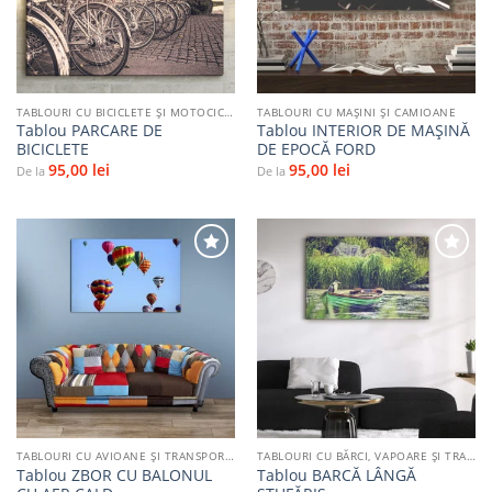
TABLOURI CU BICICLETE ŞI MOTOCICLETE
TABLOURI CU MAŞINI ŞI CAMIOANE
Tablou PARCARE DE
Tablou INTERIOR DE MAȘINĂ
BICICLETE
DE EPOCĂ FORD
95,00
lei
95,00
lei
De la
De la
Adaugă
Adaugă
la
la
favorite
favorite
TABLOURI CU AVIOANE ȘI TRANSPORT AERIAN
TABLOURI CU BĂRCI, VAPOARE ȘI TRANSPORT PE APĂ
Tablou ZBOR CU BALONUL
Tablou BARCĂ LÂNGĂ