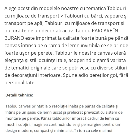
Alege acest din modelele noastre cu tematică Tablouri
cu mijloace de transport > Tablouri cu bărci, vapoare și
transport pe apă, Tablouri cu mijloace de transport și
bucură-te de un decor atractiv. Tablou PARCARE ÎN
BURANO este imprimat la calitate foarte bună pe pânză
canvas întinsă pe o ramă de lemn invizibilă ce se prinde
foarte ușor pe perete. Tablourile noastre canvas oferă
eleganță și stil locuinței tale, acoperind o gamă variată
de tematici originale care se potrivesc cu diverse stiluri
de decorațiuni interioare. Spune adio pereților goi, fără
personalitate!