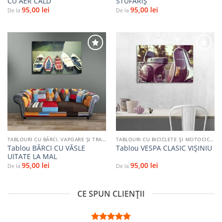
CU AER CALD
STUFĂRIȘ
95,00
lei
95,00
lei
De la
De la
Adaugă
Adaugă
la
la
favorite
favorite
TABLOURI CU BĂRCI, VAPOARE ȘI TRANSPORT PE APĂ
TABLOURI CU BICICLETE ŞI MOTOCICLETE
Tablou BĂRCI CU VĂSLE
Tablou VESPA CLASIC VIȘINIU
UITATE LA MAL
95,00
lei
95,00
lei
De la
De la
CE SPUN CLIENȚII