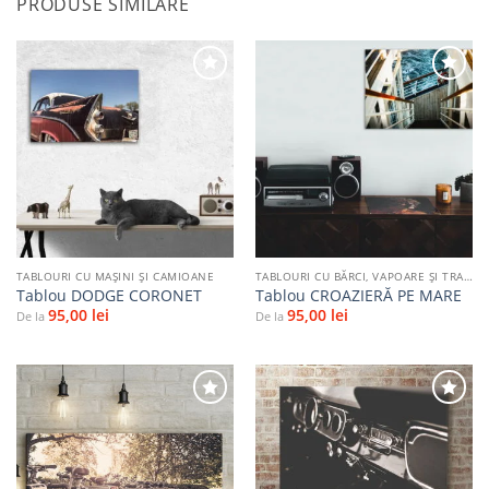
PRODUSE SIMILARE
Adaugă
Adaugă
la
la
favorite
favorite
TABLOURI CU MAŞINI ŞI CAMIOANE
TABLOURI CU BĂRCI, VAPOARE ȘI TRANSPORT PE APĂ
Tablou DODGE CORONET
Tablou CROAZIERĂ PE MARE
95,00
lei
95,00
lei
De la
De la
Adaugă
Adaugă
la
la
favorite
favorite