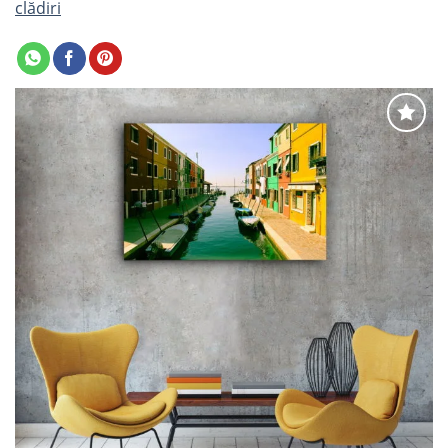
clădiri
Adaugă
la
favorite