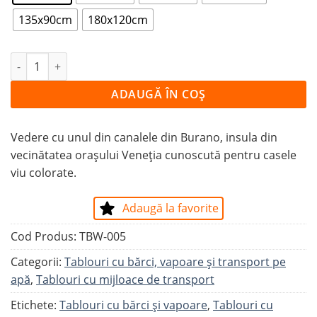
135x90cm
180x120cm
Cantitate Tablou PARCARE ÎN BURANO
ADAUGĂ ÎN COȘ
Vedere cu unul din canalele din Burano, insula din
vecinătatea orașului Veneția cunoscută pentru casele
viu colorate.
Adaugă la favorite
Cod Produs:
TBW-005
Categorii:
Tablouri cu bărci, vapoare și transport pe
apă
,
Tablouri cu mijloace de transport
Etichete:
Tablouri cu bărci și vapoare
,
Tablouri cu