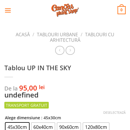
CANVAS
Skip
to
PRINT SHOP
0
content
ACASĂ
/
TABLOURI URBANE
/
TABLOURI CU
ARHITECTURĂ
Tablou UP IN THE SKY
95,00
lei
De la
undefined
DESELECTEAZĂ
Alege dimensiune
: 45x30cm
45x30cm
60x40cm
90x60cm
120x80cm