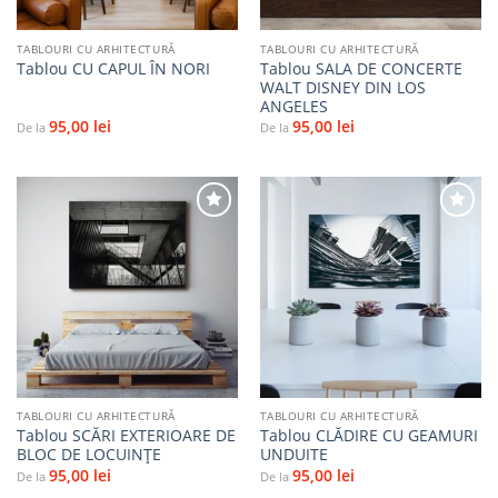
TABLOURI CU ARHITECTURĂ
TABLOURI CU ARHITECTURĂ
Tablou SALA DE CONCERTE
Tablou CU CAPUL ÎN NORI
WALT DISNEY DIN LOS
ANGELES
95,00
lei
95,00
lei
De la
De la
Adaugă
Adaugă
la
la
favorite
favorite
TABLOURI CU ARHITECTURĂ
TABLOURI CU ARHITECTURĂ
Tablou SCĂRI EXTERIOARE DE
Tablou CLĂDIRE CU GEAMURI
BLOC DE LOCUINȚE
UNDUITE
95,00
lei
95,00
lei
De la
De la