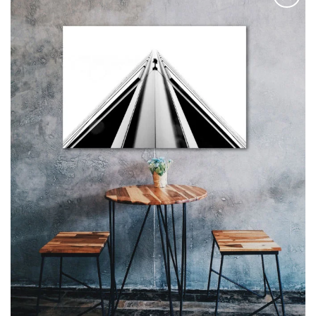
Adaugă
la
favorite