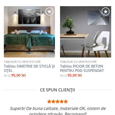
Adaugă
Adaugă
la
la
favorite
favorite
TABLOURI CU ARHITECTURĂ
TABLOURI CU ARHITECTURĂ
Tablou SIMETRIE DE STICLĂ ȘI
Tablou PICIOR DE BETON
OȚEL
PENTRU POD SUSPENDAT
95,00
lei
95,00
lei
De la
De la
CE SPUN CLIENȚII
Superb! De buna calitate, materiale OK, sistem de
prindere zdravăn. Recomand!