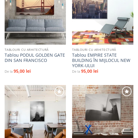
Adaugă
Adaugă
la
la
favorite
favorite
TABLOURI CU ARHITECTURĂ
TABLOURI CU ARHITECTURĂ
Tablou PODUL GOLDEN GATE
Tablou EMPIRE STATE
DIN SAN FRANCISCO
BUILDING ÎN MIJLOCUL NEW
YORK-ULUI
95,00
lei
95,00
lei
De la
De la
Adaugă
Adaugă
la
la
favorite
favorite