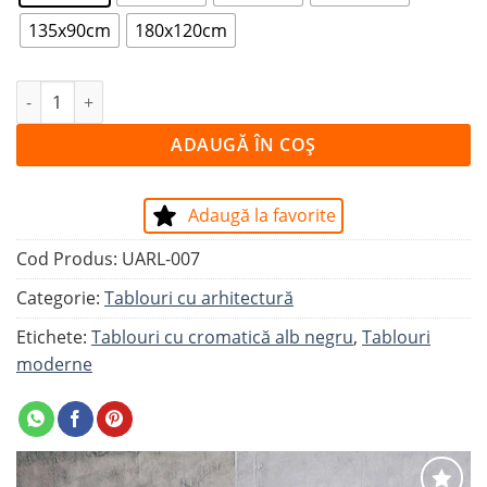
135x90cm
180x120cm
Cantitate Tablou UP IN THE SKY
ADAUGĂ ÎN COȘ
Adaugă la favorite
Cod Produs:
UARL-007
Categorie:
Tablouri cu arhitectură
Etichete:
Tablouri cu cromatică alb negru
,
Tablouri
moderne