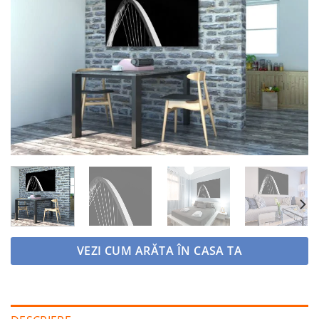
Adaugă
la
favorite
VEZI CUM ARĂTA ÎN CASA TA