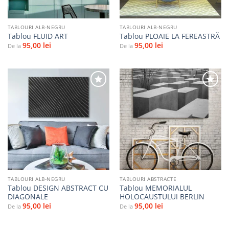
TABLOURI ALB-NEGRU
TABLOURI ALB-NEGRU
Tablou FLUID ART
Tablou PLOAIE LA FEREASTRĂ
95,00
lei
95,00
lei
De la
De la
Adaugă
Adaugă
la
la
favorite
favorite
TABLOURI ALB-NEGRU
TABLOURI ABSTRACTE
Tablou DESIGN ABSTRACT CU
Tablou MEMORIALUL
DIAGONALE
HOLOCAUSTULUI BERLIN
95,00
lei
95,00
lei
De la
De la