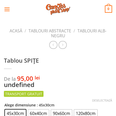
CANVAS
Skip
to
PRINT SHOP
0
content
ACASĂ
/
TABLOURI ABSTRACTE
/
TABLOURI ALB-
NEGRU
Tablou SPIȚE
95,00
lei
De la
undefined
DESELECTEAZĂ
Alege dimensiune
: 45x30cm
45x30cm
60x40cm
90x60cm
120x80cm