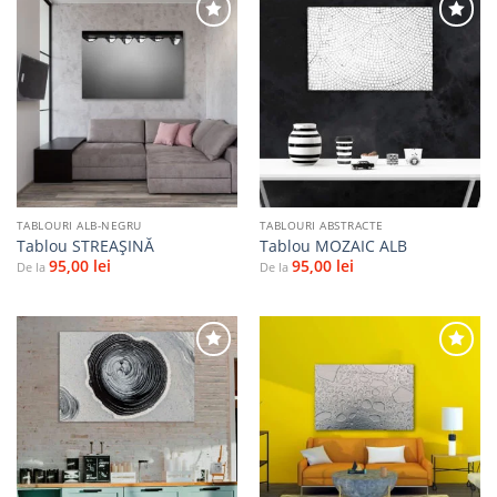
Adaugă
Adaugă
la
la
favorite
favorite
TABLOURI ALB-NEGRU
TABLOURI ABSTRACTE
Tablou STREAȘINĂ
Tablou MOZAIC ALB
95,00
lei
95,00
lei
De la
De la
Adaugă
Adaugă
la
la
favorite
favorite