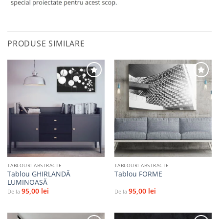
PRODUSE SIMILARE
Adaugă
Adaugă
la
la
favorite
favorite
TABLOURI ABSTRACTE
TABLOURI ABSTRACTE
Tablou GHIRLANDĂ
Tablou FORME
LUMINOASĂ
95,00
lei
95,00
lei
De la
De la