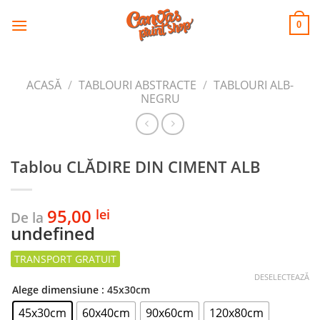
CANVAS
Skip
to
PRINT SHOP
0
content
ACASĂ
/
TABLOURI ABSTRACTE
/
TABLOURI ALB-
NEGRU
Tablou CLĂDIRE DIN CIMENT ALB
95,00
lei
De la
undefined
DESELECTEAZĂ
Alege dimensiune
: 45x30cm
45x30cm
60x40cm
90x60cm
120x80cm