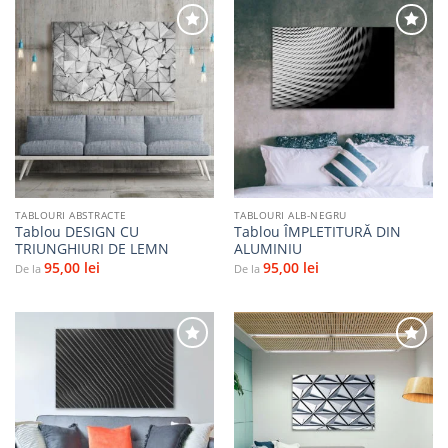
Adaugă
Adaugă
la
la
favorite
favorite
TABLOURI ABSTRACTE
TABLOURI ALB-NEGRU
Tablou DESIGN CU
Tablou ÎMPLETITURĂ DIN
TRIUNGHIURI DE LEMN
ALUMINIU
95,00
lei
95,00
lei
De la
De la
Adaugă
Adaugă
la
la
favorite
favorite