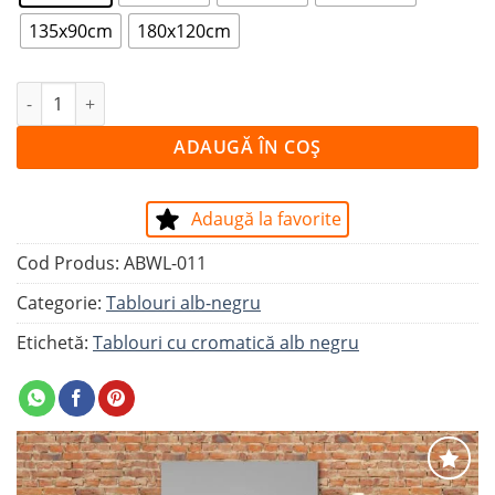
135x90cm
180x120cm
Cantitate Tablou CLĂDIRE DIN CIMENT ALB
ADAUGĂ ÎN COȘ
Adaugă la favorite
Cod Produs:
ABWL-011
Categorie:
Tablouri alb-negru
Etichetă:
Tablouri cu cromatică alb negru