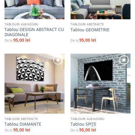
TABLOURI ALB-NEGRU
TABLOURI ABSTRACTE
Tablou DESIGN ABSTRACT CU
Tablou GEOMETRIE
DIAGONALE
95,00
lei
95,00
lei
De la
De la
Adaugă
Adaugă
la
la
favorite
favorite
TABLOURI ABSTRACTE
TABLOURI ALB-NEGRU
Tablou DIAMANTE
Tablou SPIȚE
95,00
lei
95,00
lei
De la
De la