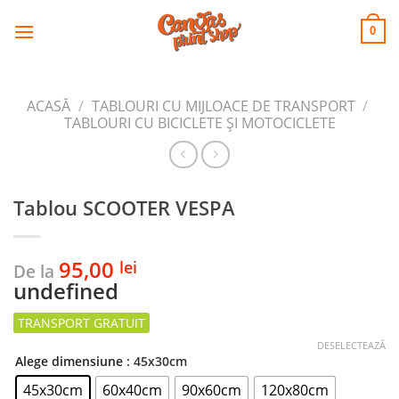
CANVAS
Skip
to
PRINT SHOP
0
content
ACASĂ
/
TABLOURI CU MIJLOACE DE TRANSPORT
/
TABLOURI CU BICICLETE ŞI MOTOCICLETE
Tablou SCOOTER VESPA
95,00
lei
De la
undefined
DESELECTEAZĂ
Alege dimensiune
: 45x30cm
45x30cm
60x40cm
90x60cm
120x80cm