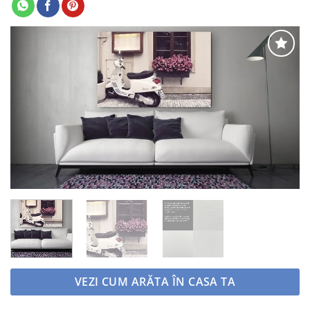
Adaugă
la
favorite
VEZI CUM ARĂTA ÎN CASA TA