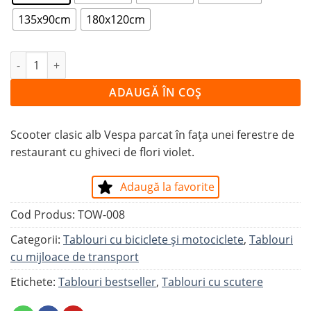
135x90cm
180x120cm
Cantitate Tablou SCOOTER VESPA
ADAUGĂ ÎN COȘ
Scooter clasic alb Vespa parcat în fața unei ferestre de
restaurant cu ghiveci de flori violet.
Adaugă la favorite
Cod Produs:
TOW-008
Categorii:
Tablouri cu biciclete şi motociclete
,
Tablouri
cu mijloace de transport
Etichete:
Tablouri bestseller
,
Tablouri cu scutere