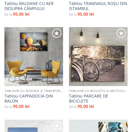
Tablou BALOANE CU AER
Tablou TRAMVAIUL ROȘU DIN
DESUPRA CÂMPULUI
ISTAMBUL
95,00
lei
95,00
lei
De la
De la
Adaugă
Adaugă
la
la
favorite
favorite
TABLOURI CU AVIOANE ȘI TRANSPORT AERIAN
TABLOURI CU BICICLETE ŞI MOTOCICLETE
Tablou CAPPADOCIA DIN
Tablou PARCARE DE
BALON
BICICLETE
95,00
lei
95,00
lei
De la
De la