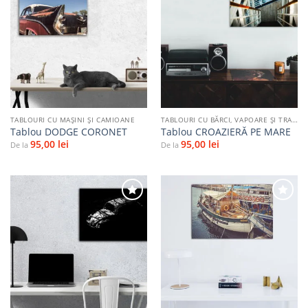
Adaugă
Adaugă
la
la
favorite
favorite
TABLOURI CU MAŞINI ŞI CAMIOANE
TABLOURI CU BĂRCI, VAPOARE ȘI TRANSPORT PE APĂ
Tablou DODGE CORONET
Tablou CROAZIERĂ PE MARE
95,00
lei
95,00
lei
De la
De la
Adaugă
Adaugă
la
la
favorite
favorite