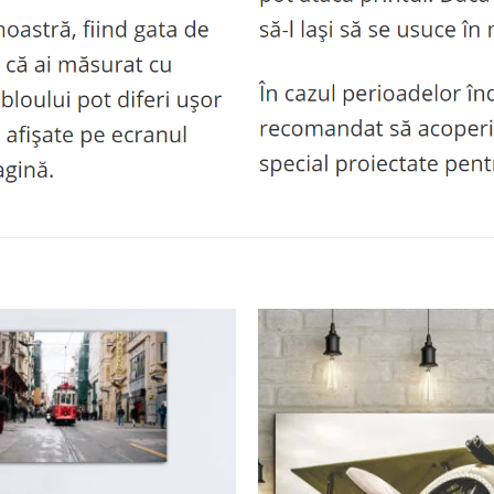
Adaugă
la
favorite