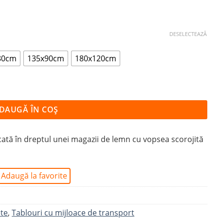
DESELECTEAZĂ
80cm
135x90cm
180x120cm
DAUGĂ ÎN COȘ
rcată în dreptul unei magazii de lemn cu vopsea scorojită
Adaugă la favorite
ete
,
Tablouri cu mijloace de transport