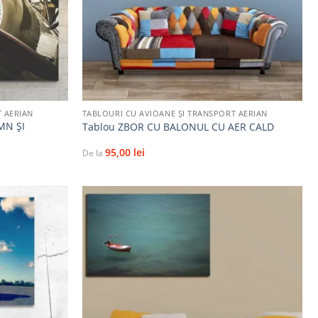
+
T AERIAN
TABLOURI CU AVIOANE ȘI TRANSPORT AERIAN
MN ȘI
Tablou ZBOR CU BALONUL CU AER CALD
95,00
lei
De la
Adaugă
Adaugă
la
la
favorite
favorite