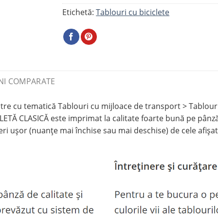
Etichetă:
Tablouri cu biciclete
NI COMPARATE
e cu tematică Tablouri cu mijloace de transport > Tablouri c
CLETĂ CLASICĂ este imprimat la calitate foarte bună pe pânză
feri ușor (nuanțe mai închise sau mai deschise) de cele afișat