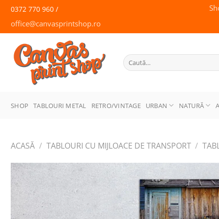
Skip
Sh
0372 770 960 /
to
office@canvasprintshop.ro
content
CANVAS
PRINT SHOP
Caută
după:
SHOP
TABLOURI METAL
RETRO/VINTAGE
URBAN
NATURĂ
ACASĂ
/
TABLOURI CU MIJLOACE DE TRANSPORT
/
TAB