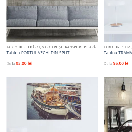
+
+
TABLOURI CU BĂRCI, VAPOARE ȘI TRANSPORT PE APĂ
TABLOURI CU MI
Tablou PORTUL VECHI DIN SPLIT
Tablou TRAMV
95,00
lei
95,00
lei
De la
De la
Adaugă
la
favorite