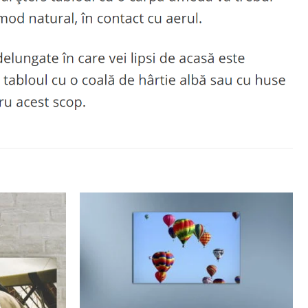
Adaugă
Adaugă
la
la
favorite
favorite