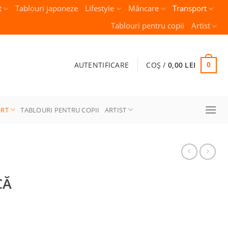
t
Tablouri japoneze
Lifestyle
Mâncare
Transport
Tablouri pentru copii
Artist
AUTENTIFICARE
COȘ /
0,00
LEI
0
ORT
TABLOURI PENTRU COPII
ARTIST
CĂ