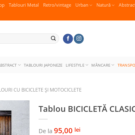
op
Tablouri Metal
Retro/vintage
Urban
Natură
Abstrac
ABSTRACT
TABLOURI JAPONEZE
LIFESTYLE
MÂNCARE
TRANSP
LOURI CU BICICLETE ŞI MOTOCICLETE
Tablou BICICLETĂ CLASI
95,00
lei
De la
Adaugă