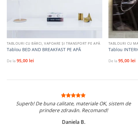
+
+
TABLOURI CU BĂRCI, VAPOARE ȘI TRANSPORT PE APĂ
TABLOURI CU MA
Tablou BED AND BREAKFAST PE APĂ
Tablou INTER
95,00
lei
95,00
lei
De la
De la
Superb! De buna calitate, materiale OK, sistem de
prindere zdravăn. Recomand!
Daniela B.