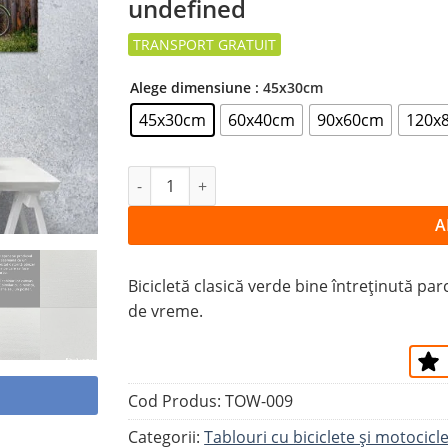
undefined
la
favorite
Alege dimensiune
: 45x30cm
45x30cm
60x40cm
90x60cm
120x
Cantitate Tablou BICICLETĂ CLASICĂ
A
Bicicletă clasică verde bine întreținută pa
de vreme.
Cod Produs:
TOW-009
Categorii:
Tablouri cu biciclete şi motocicl