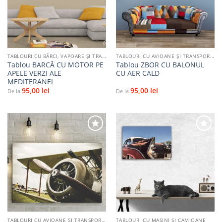
favorite
favorite
TABLOURI CU BĂRCI, VAPOARE ȘI TRANSPORT PE APĂ
TABLOURI CU AVIOANE ȘI TRANSPORT AERIAN
Tablou BARCĂ CU MOTOR PE
Tablou ZBOR CU BALONUL
APELE VERZI ALE
CU AER CALD
MEDITERANEI
95,00
lei
95,00
lei
De la
De la
Adaugă
Adaugă
la
la
favorite
favorite
TABLOURI CU AVIOANE ȘI TRANSPORT AERIAN
TABLOURI CU MAŞINI ŞI CAMIOANE