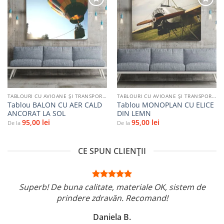
Adaugă
Adaugă
la
la
favorite
favorite
TABLOURI CU AVIOANE ȘI TRANSPORT AERIAN
TABLOURI CU AVIOANE ȘI TRANSPORT AERIAN
Tablou BALON CU AER CALD
Tablou MONOPLAN CU ELICE
ANCORAT LA SOL
DIN LEMN
95,00
lei
95,00
lei
De la
De la
CE SPUN CLIENȚII
Superb! De buna calitate, materiale OK, sistem de
prindere zdravăn. Recomand!
Daniela B.