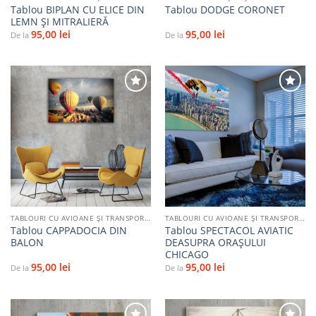
Tablou BIPLAN CU ELICE DIN
Tablou DODGE CORONET
LEMN ȘI MITRALIERĂ
95,00
lei
95,00
lei
De la
De la
Adaugă
Adaugă
la
la
favorite
favorite
TABLOURI CU AVIOANE ȘI TRANSPORT AERIAN
TABLOURI CU AVIOANE ȘI TRANSPORT AERIAN
Tablou CAPPADOCIA DIN
Tablou SPECTACOL AVIATIC
BALON
DEASUPRA ORAȘULUI
CHICAGO
95,00
lei
95,00
lei
De la
De la