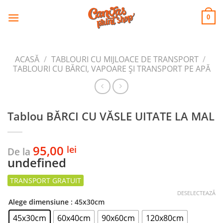
CANVAS
Skip
to
PRINT SHOP
0
content
ACASĂ
/
TABLOURI CU MIJLOACE DE TRANSPORT
/
TABLOURI CU BĂRCI, VAPOARE ȘI TRANSPORT PE APĂ
Tablou BĂRCI CU VĂSLE UITATE LA MAL
95,00
lei
De la
undefined
DESELECTEAZĂ
Alege dimensiune
: 45x30cm
45x30cm
60x40cm
90x60cm
120x80cm