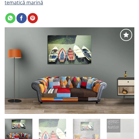
tematică marină
Adaugă
la
favorite