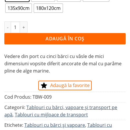
135x90cm
180x120cm
Cantitate Tablou BĂRCI CU VĂSLE UITATE LA MAL
ADAUGĂ ÎN COȘ
Vedere din port cu cinci bărci cu vâsle de mici
dimensiuni vopsite diferit ancorate de mal cu parâme
pline de alge marine.
Adaugă la favorite
Cod Produs:
TBW-009
Categorii:
Tablouri cu bărci, vapoare și transport pe
apă
,
Tablouri cu mijloace de transport
Etichete:
Tablouri cu bărci și vapoare
,
Tablouri cu