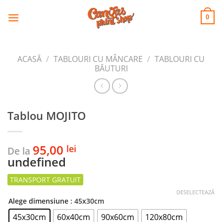
CANVAS
Skip
to
PRINT SHOP
0
content
ACASĂ
/
TABLOURI CU MÂNCARE
/
TABLOURI CU
BĂUTURI
Tablou MOJITO
95,00
lei
De la
undefined
DESELECTEAZĂ
Alege dimensiune
: 45x30cm
45x30cm
60x40cm
90x60cm
120x80cm