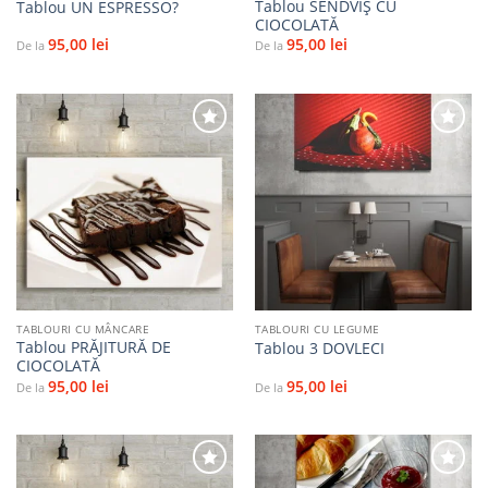
Tablou SENDVIȘ CU
Tablou UN ESPRESSO?
CIOCOLATĂ
95,00
lei
95,00
lei
De la
De la
Adaugă
Adaugă
la
la
favorite
favorite
TABLOURI CU MÂNCARE
TABLOURI CU LEGUME
Tablou PRĂJITURĂ DE
Tablou 3 DOVLECI
CIOCOLATĂ
95,00
lei
95,00
lei
De la
De la