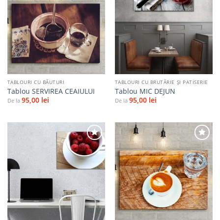
Adaugă
Adaugă
la
la
favorite
favorite
TABLOURI CU BĂUTURI
TABLOURI CU BRUTĂRIE ŞI PATISERIE
Tablou SERVIREA CEAIULUI
Tablou MIC DEJUN
95,00
lei
95,00
lei
De la
De la
Adaugă
Adaugă
la
la
favorite
favorite