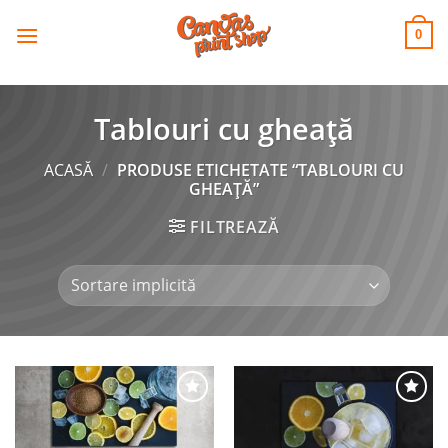
CANVAS
Skip
to
PRINT SHOP
0
content
Tablouri cu gheață
ACASĂ
/
PRODUSE ETICHETATE “TABLOURI CU
GHEAȚĂ”
FILTREAZĂ