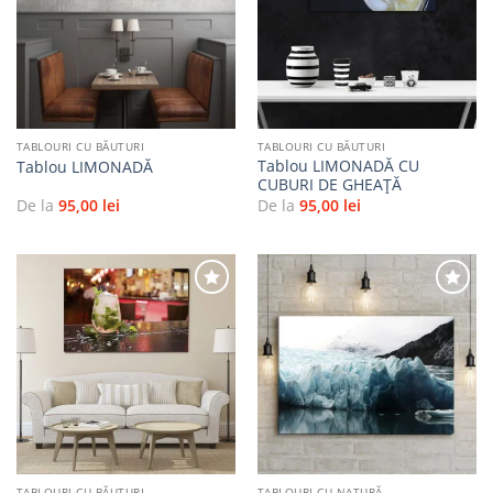
Adaugă
Adaugă
la
la
favorite
favorite
TABLOURI CU BĂUTURI
TABLOURI CU BĂUTURI
Tablou LIMONADĂ CU
Tablou LIMONADĂ
CUBURI DE GHEAȚĂ
De la
95,00
lei
De la
95,00
lei
Adaugă
Adaugă
la
la
favorite
favorite
TABLOURI CU BĂUTURI
TABLOURI CU NATURĂ