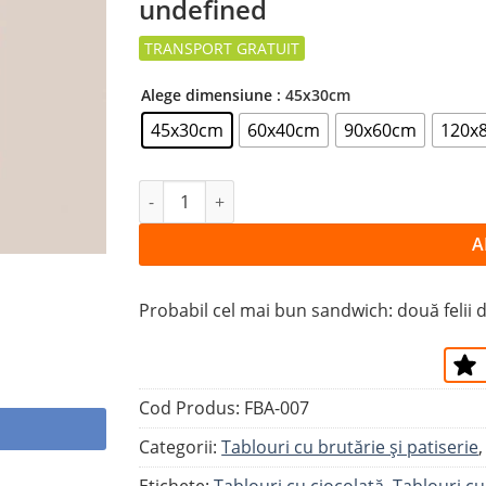
undefined
la
favorite
Alege dimensiune
: 45x30cm
45x30cm
60x40cm
90x60cm
120x
Cantitate Tablou SENDVIȘ CU CIOCOLATĂ
A
Probabil cel mai bun sandwich: două felii de
Cod Produs:
FBA-007
Categorii:
Tablouri cu brutărie şi patiserie
Etichete:
Tablouri cu ciocolată
,
Tablouri cu