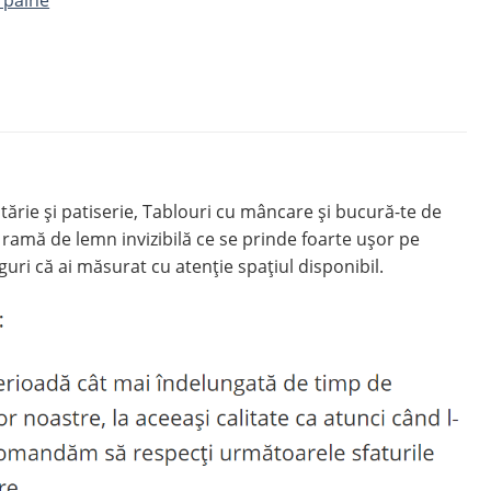
rie şi patiserie, Tablouri cu mâncare și bucură-te de
ramă de lemn invizibilă ce se prinde foarte ușor pe
uri că ai măsurat cu atenție spațiul disponibil.