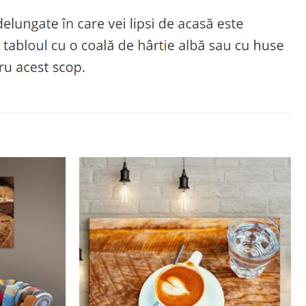
Adaugă
Adaugă
la
la
favorite
favorite