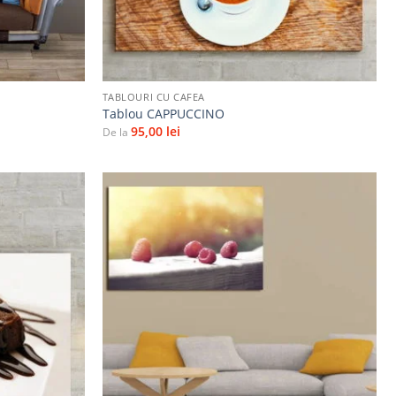
+
TABLOURI CU CAFEA
Tablou CAPPUCCINO
95,00
lei
De la
Adaugă
Adaugă
la
la
favorite
favorite