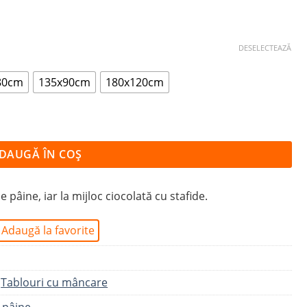
DESELECTEAZĂ
80cm
135x90cm
180x120cm
DAUGĂ ÎN COȘ
 pâine, iar la mijloc ciocolată cu stafide.
Adaugă la favorite
,
Tablouri cu mâncare
 pâine