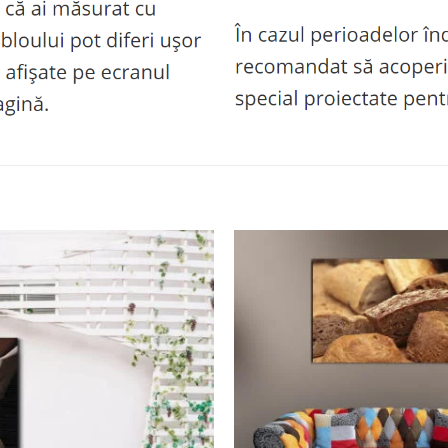
Adaugă
la
favorite