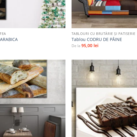
+
FEA
TABLOURI CU BRUTĂRIE ŞI PATISERIE
 ARABICA
Tablou CODRU DE PÂINE
95,00
lei
De la
Adaugă
la
favorite