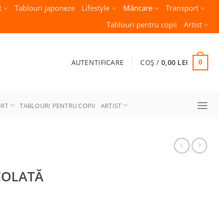
t
Tablouri japoneze
Lifestyle
Mâncare
Transport
Tablouri pentru copii
Artist
AUTENTIFICARE
COȘ /
0,00
LEI
0
ORT
TABLOURI PENTRU COPII
ARTIST
COLATĂ