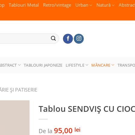
op
Tablouri Metal
Retro/vintage
Urban
Natură
Abstrac
ABSTRACT
TABLOURI JAPONEZE
LIFESTYLE
MÂNCARE
TRANSP
IE ŞI PATISERIE
Tablou SENDVIȘ CU CIO
95,00
lei
De la
Adaugă