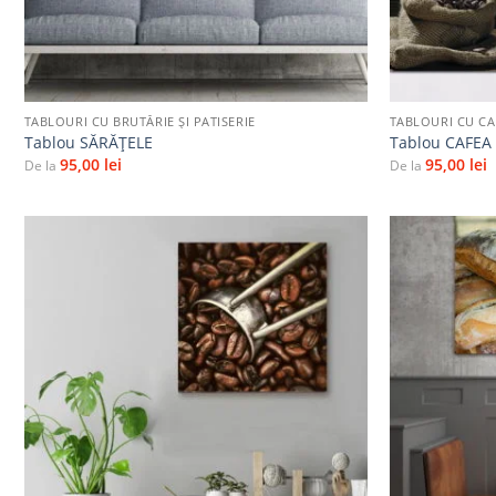
+
+
TABLOURI CU BRUTĂRIE ŞI PATISERIE
TABLOURI CU CA
Tablou SĂRĂŢELE
Tablou CAFEA
95,00
lei
95,00
lei
De la
De la
Adaugă
la
favorite