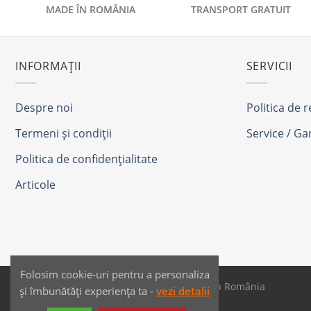
MADE ÎN ROMÂNIA
TRANSPORT GRATUIT
INFORMAȚII
SERVICII
Despre noi
Politica de 
Termeni și condiții
Service / Ga
Politica de confidențialitate
Articole
Folosim cookie-uri pentru a personaliza
SAIKO MEDIA & SIGNS - Produse fabricate în România
și îmbunătăți experiența ta -
vezi detalii
Dezvoltat de
JPG MEDIA