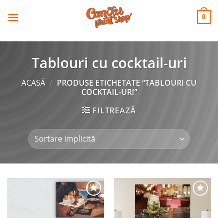
CANVAS
Skip
to
PRINT SHOP
0
content
Tablouri cu cocktail-uri
ACASĂ
/
PRODUSE ETICHETATE “TABLOURI CU
COCKTAIL-URI”
FILTREAZĂ