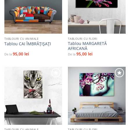
Adaugă
Adaugă
la
la
favorite
favorite
TABLOURI CU ANIMALE
TABLOURI CU FLORI
Tablou MARGARETĂ
Tablou CAI ÎMBRĂȚIȘAȚI
AFRICANĂ
95,00
lei
95,00
lei
De la
De la
Adaugă
Adaugă
la
la
favorite
favorite
TABLOURI CU ANIMALE
TABLOURI CU FLORI