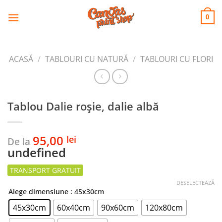
CANVAS
Skip
to
PRINT SHOP
0
content
ACASĂ
/
TABLOURI CU NATURĂ
/
TABLOURI CU FLORI
Tablou Dalie roșie, dalie albă
95,00
lei
De la
undefined
DESELECTEAZĂ
Alege dimensiune
: 45x30cm
45x30cm
60x40cm
90x60cm
120x80cm