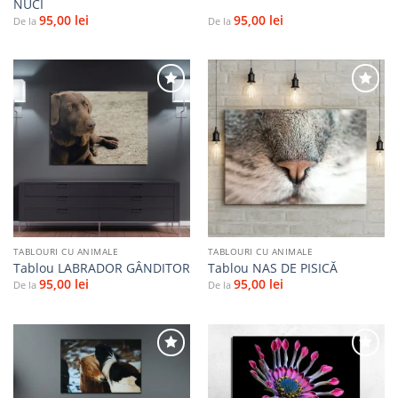
NUCI
95,00
lei
95,00
lei
De la
De la
Adaugă
Adaugă
la
la
favorite
favorite
TABLOURI CU ANIMALE
TABLOURI CU ANIMALE
Tablou LABRADOR GÂNDITOR
Tablou NAS DE PISICĂ
95,00
lei
95,00
lei
De la
De la