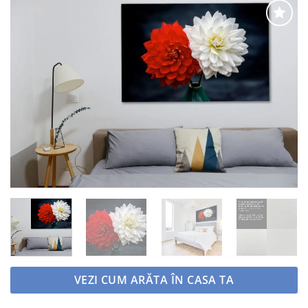
Adaugă
la
favorite
VEZI CUM ARĂTA ÎN CASA TA