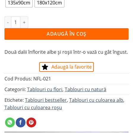
135x90cm
180x120cm
Cantitate Tablou Dalie roșie, dalie albă
ADAUGĂ ÎN COȘ
Două dalii înflorite albe și roșii într-o vază cu gât îngust.
Adaugă la favorite
Cod Produs:
NFL-021
Categorii:
Tablouri cu flori
,
Tablouri cu natură
Etichete:
Tablouri bestseller
,
Tablouri cu culoarea alb
,
Tablouri cu culoarea roșu