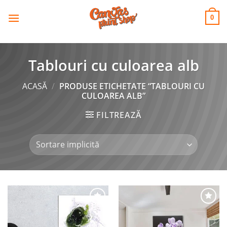
CANVAS
Skip
to
PRINT SHOP
0
content
Tablouri cu culoarea alb
ACASĂ
/
PRODUSE ETICHETATE “TABLOURI CU
CULOAREA ALB”
FILTREAZĂ