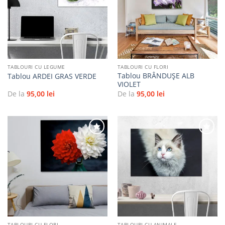
Adaugă
Adaugă
la
la
favorite
favorite
TABLOURI CU LEGUME
TABLOURI CU FLORI
Tablou BRÂNDUȘE ALB
Tablou ARDEI GRAS VERDE
VIOLET
De la
95,00
lei
De la
95,00
lei
Adaugă
Adaugă
la
la
favorite
favorite
TABLOURI CU FLORI
TABLOURI CU ANIMALE