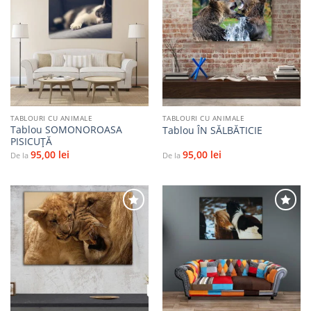
Adaugă
Adaugă
la
la
favorite
favorite
TABLOURI CU ANIMALE
TABLOURI CU ANIMALE
Tablou SOMONOROASA
Tablou ÎN SĂLBĂTICIE
PISICUȚĂ
95,00
lei
95,00
lei
De la
De la
Adaugă
Adaugă
la
la
favorite
favorite