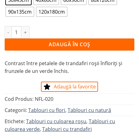
90x135cm
120x180cm
Cantitate Tablou CONTRAST CU TRANDAFIRI ROȘII
ADAUGĂ ÎN COȘ
Contrast între petalele de trandafiri roșii înfloriți și
frunzele de un verde închis.
Adaugă la favorite
Cod Produs:
NFL-020
Categorii:
Tablouri cu flori
,
Tablouri cu natură
Etichete:
Tablouri cu culoarea roșu
,
Tablouri cu
culoarea verde
,
Tablouri cu trandafiri