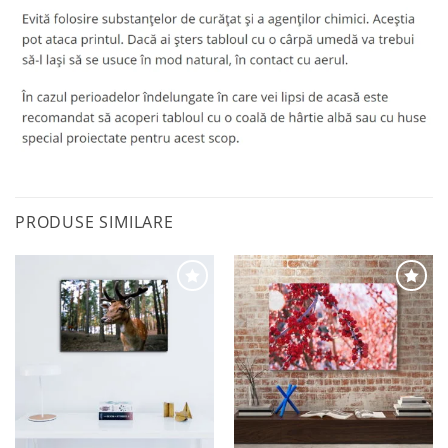
PRODUSE SIMILARE
Adaugă
Adaugă
la
la
favorite
favorite