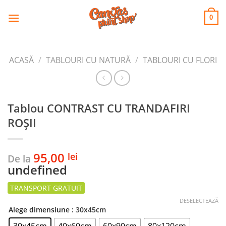
CANVAS
Skip
to
PRINT SHOP
0
content
ACASĂ
/
TABLOURI CU NATURĂ
/
TABLOURI CU FLORI
Tablou CONTRAST CU TRANDAFIRI
ROȘII
95,00
lei
De la
undefined
DESELECTEAZĂ
Alege dimensiune
: 30x45cm
30x45cm
40x60cm
60x90cm
80x120cm