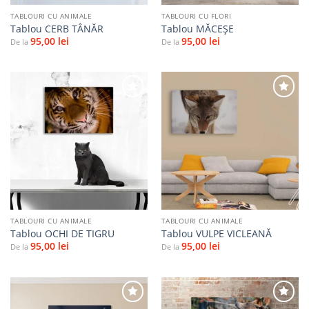
TABLOURI CU ANIMALE
TABLOURI CU FLORI
Tablou CERB TÂNĂR
Tablou MĂCEŞE
95,00
lei
95,00
lei
De la
De la
Adaugă
Adaugă
la
la
favorite
favorite
TABLOURI CU ANIMALE
TABLOURI CU ANIMALE
Tablou OCHI DE TIGRU
Tablou VULPE VICLEANĂ
95,00
lei
95,00
lei
De la
De la