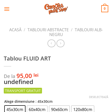
CANVAS
Skip
to
PRINT SHOP
0
content
ACASĂ
/
TABLOURI ABSTRACTE
/
TABLOURI ALB-
NEGRU
Tablou FLUID ART
95,00
lei
De la
undefined
DESELECTEAZĂ
Alege dimensiune
: 45x30cm
45x30cm
60x40cm
90x60cm
120x80cm