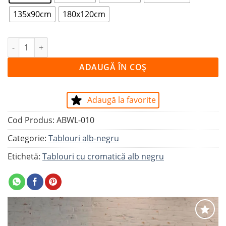
135x90cm
180x120cm
Cantitate Tablou FLUID ART
ADAUGĂ ÎN COȘ
Adaugă la favorite
Cod Produs:
ABWL-010
Categorie:
Tablouri alb-negru
Etichetă:
Tablouri cu cromatică alb negru