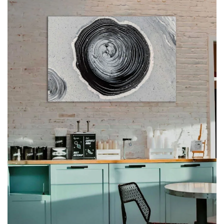
Adaugă
la
favorite