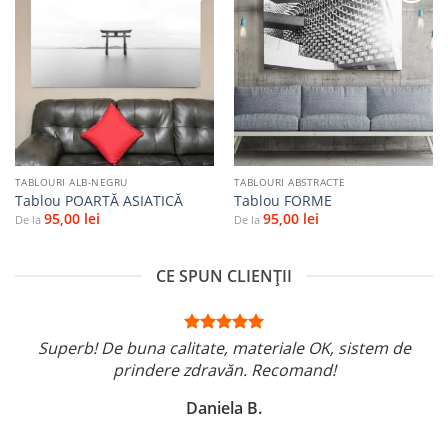
Adaugă
Adaugă
la
la
favorite
favorite
TABLOURI ALB-NEGRU
TABLOURI ABSTRACTE
Tablou POARTĂ ASIATICĂ
Tablou FORME
95,00
lei
95,00
lei
De la
De la
CE SPUN CLIENȚII
Superb! De buna calitate, materiale OK, sistem de
prindere zdravăn. Recomand!
Daniela B.