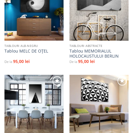
Adaugă
Adaugă
la
la
favorite
favorite
TABLOURI ALB-NEGRU
TABLOURI ABSTRACTE
Tablou MEMORIALUL
Tablou MELC DE OȚEL
HOLOCAUSTULUI BERLIN
95,00
lei
95,00
lei
De la
De la
Adaugă
Adaugă
la
la
favorite
favorite