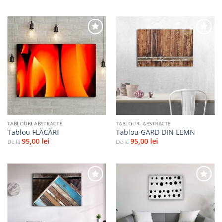
Adaugă
Adaugă
la
la
favorite
favorite
TABLOURI ABSTRACTE
TABLOURI ABSTRACTE
Tablou FLĂCĂRI
Tablou GARD DIN LEMN
95,00
lei
95,00
lei
De la
De la
Adaugă
Adaugă
la
la
favorite
favorite