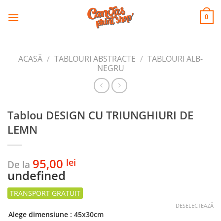
CANVAS
Skip
to
PRINT SHOP
0
content
ACASĂ
/
TABLOURI ABSTRACTE
/
TABLOURI ALB-
NEGRU
Tablou DESIGN CU TRIUNGHIURI DE
LEMN
95,00
lei
De la
undefined
DESELECTEAZĂ
Alege dimensiune
: 45x30cm