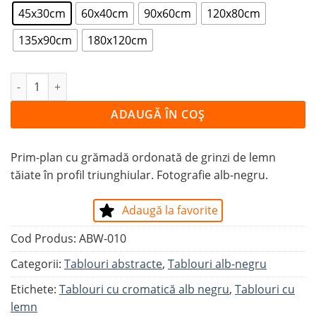
45x30cm
60x40cm
90x60cm
120x80cm
135x90cm
180x120cm
Cantitate Tablou DESIGN CU TRIUNGHIURI DE LEMN
ADAUGĂ ÎN COȘ
Prim-plan cu grămadă ordonată de grinzi de lemn
tăiate în profil triunghiular. Fotografie alb-negru.
Adaugă la favorite
Cod Produs:
ABW-010
Categorii:
Tablouri abstracte
,
Tablouri alb-negru
Etichete:
Tablouri cu cromatică alb negru
,
Tablouri cu
lemn