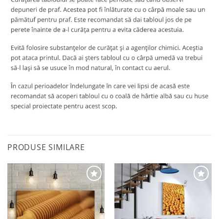
PRODUSE SIMILARE
Adaugă
Adaugă
la
la
favorite
favorite