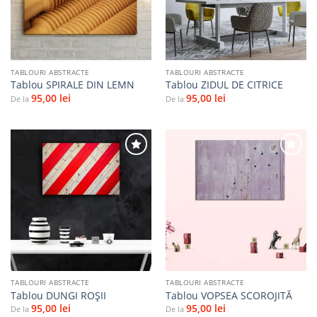
TABLOURI ABSTRACTE
TABLOURI ABSTRACTE
Tablou SPIRALE DIN LEMN
Tablou ZIDUL DE CITRICE
95,00
lei
95,00
lei
De la
De la
Adaugă
Adaugă
la
la
favorite
favorite
TABLOURI ABSTRACTE
TABLOURI ABSTRACTE
Tablou DUNGI ROŞII
Tablou VOPSEA SCOROJITĂ
95,00
lei
95,00
lei
De la
De la