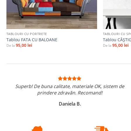
+
+
TABLOURI CU PORTRETE
TABLOURI CU S
Tablou FATA CU BALOANE
Tablou CÂȘTI
95,00
lei
95,00
lei
De la
De la
Superb! De buna calitate, materiale OK, sistem de
prindere zdravăn. Recomand!
Daniela B.