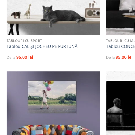
+
+
TABLOURI CU SPORT
TABLOURI CU M
Tablou CAL ȘI JOCHEU PE FURTUNĂ
Tablou CONC
95,00
lei
95,00
lei
De la
De la
Adaugă
la
favorite