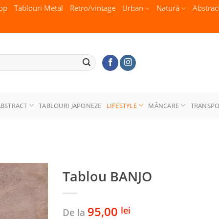
op
Tablouri Metal
Retro/vintage
Urban
Natură
Abstrac
ABSTRACT
TABLOURI JAPONEZE
LIFESTYLE
MÂNCARE
TRANSP
Tablou BANJO
95,00
lei
De la
Adaugă