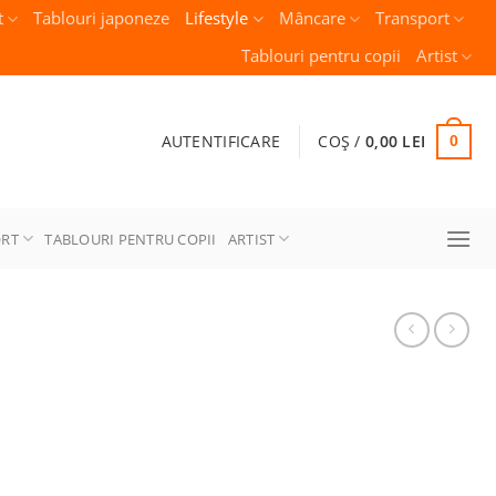
t
Tablouri japoneze
Lifestyle
Mâncare
Transport
Tablouri pentru copii
Artist
AUTENTIFICARE
COȘ /
0,00
LEI
0
ORT
TABLOURI PENTRU COPII
ARTIST