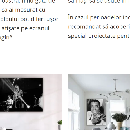
Adaugă
la
favorite