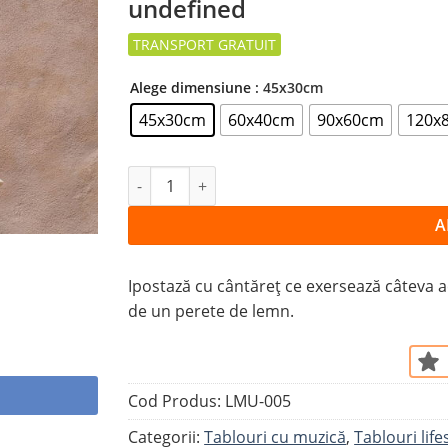
undefined
la
favorite
Alege dimensiune
: 45x30cm
45x30cm
60x40cm
90x60cm
120x
Cantitate Tablou BANJO
A
Ipostază cu cântăreț ce exersează câteva ac
de un perete de lemn.
Cod Produs:
LMU-005
Categorii:
Tablouri cu muzică
,
Tablouri life