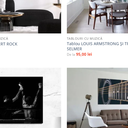
+
UZICĂ
TABLOURI CU MUZICĂ
Tablou LOUIS ARMSTRONG ȘI 
ERT ROCK
SELMER
95,00
lei
De la
Adaugă
la
favorite