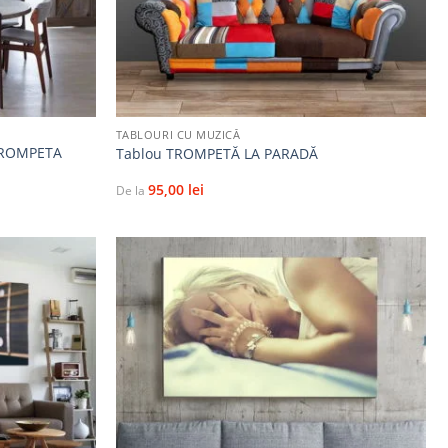
+
TABLOURI CU MUZICĂ
TROMPETA
Tablou TROMPETĂ LA PARADĂ
95,00
lei
De la
Adaugă
Adaugă
la
la
favorite
favorite