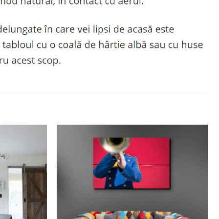
Adaugă
Adaugă
la
la
favorite
favorite