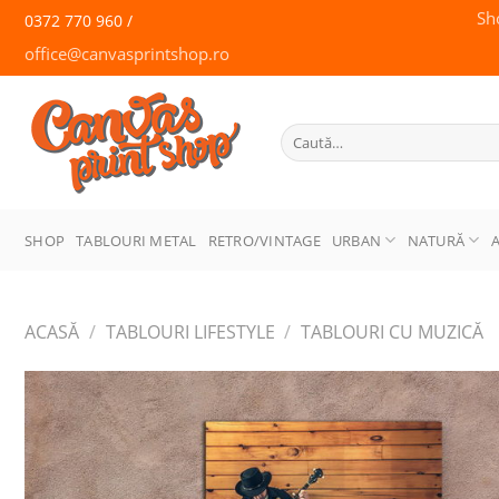
Skip
Sh
0372 770 960 /
to
office@canvasprintshop.ro
content
CANVAS
PRINT SHOP
Caută
după:
SHOP
TABLOURI METAL
RETRO/VINTAGE
URBAN
NATURĂ
ACASĂ
/
TABLOURI LIFESTYLE
/
TABLOURI CU MUZICĂ