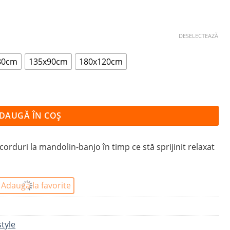
DESELECTEAZĂ
80cm
135x90cm
180x120cm
DAUGĂ ÎN COȘ
orduri la mandolin-banjo în timp ce stă sprijinit relaxat
Adaugă la favorite
style