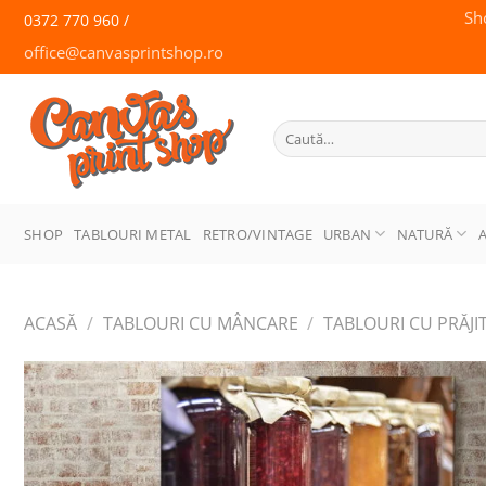
Skip
Sh
0372 770 960 /
to
office@canvasprintshop.ro
content
CANVAS
PRINT SHOP
Caută
după:
SHOP
TABLOURI METAL
RETRO/VINTAGE
URBAN
NATURĂ
ACASĂ
/
TABLOURI CU MÂNCARE
/
TABLOURI CU PRĂJIT