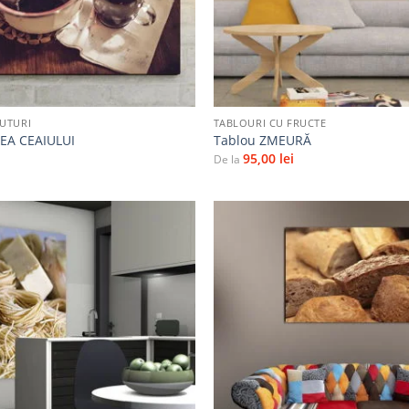
+
UTURI
TABLOURI CU FRUCTE
REA CEAIULUI
Tablou ZMEURĂ
95,00
lei
De la
Adaugă
la
favorite