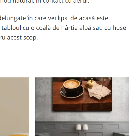
Adaugă
Adaugă
la
la
favorite
favorite