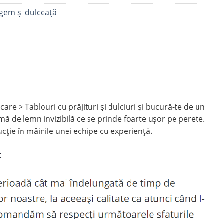
 gem și dulceață
 > Tablouri cu prăjituri şi dulciuri și bucură-te de un
 de lemn invizibilă ce se prinde foarte ușor pe perete.
cție în mâinile unei echipe cu experiență.