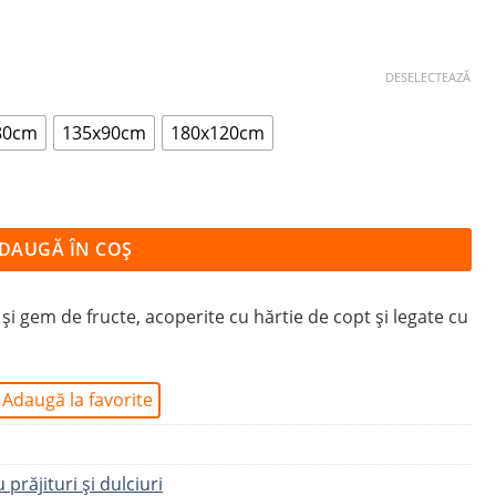
DESELECTEAZĂ
80cm
135x90cm
180x120cm
DAUGĂ ÎN COȘ
 și gem de fructe, acoperite cu hărtie de copt și legate cu
Adaugă la favorite
 prăjituri şi dulciuri