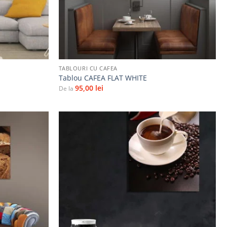
+
TABLOURI CU CAFEA
Tablou CAFEA FLAT WHITE
95,00
lei
De la
Adaugă
Adaugă
la
la
favorite
favorite