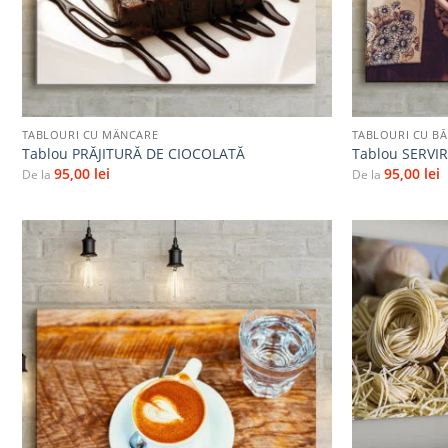
+
+
TABLOURI CU MÂNCARE
TABLOURI CU BĂ
Tablou PRĂJITURĂ DE CIOCOLATĂ
Tablou SERVI
95,00
lei
95,00
lei
De la
De la
Adaugă
la
favorite