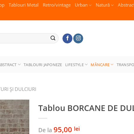
op
Tablouri Metal
Retro/vintage
Urban
Natură
Abstrac
ABSTRACT
TABLOURI JAPONEZE
LIFESTYLE
MÂNCARE
TRANSP
URI ŞI DULCIURI
Tablou BORCANE DE DU
95,00
lei
De la
Adaugă