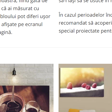
Adaugă
la
favorite