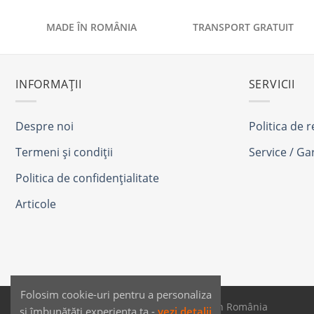
MADE ÎN ROMÂNIA
TRANSPORT GRATUIT
INFORMAȚII
SERVICII
Despre noi
Politica de 
Termeni și condiții
Service / Ga
Politica de confidențialitate
Articole
Folosim cookie-uri pentru a personaliza
SAIKO MEDIA & SIGNS - Produse fabricate în România
și îmbunătăți experiența ta -
vezi detalii