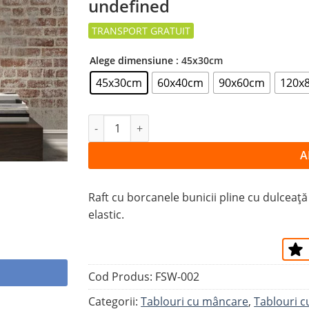
undefined
la
favorite
Alege dimensiune
: 45x30cm
45x30cm
60x40cm
90x60cm
120x
Cantitate Tablou BORCANE DE DULCEAŢĂ
A
Raft cu borcanele bunicii pline cu dulceață
elastic.
Cod Produs:
FSW-002
Categorii:
Tablouri cu mâncare
,
Tablouri cu