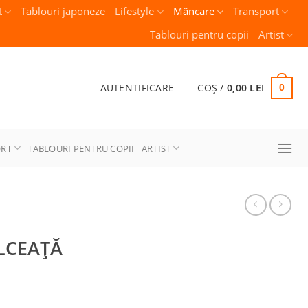
t
Tablouri japoneze
Lifestyle
Mâncare
Transport
Tablouri pentru copii
Artist
AUTENTIFICARE
COȘ /
0,00
LEI
0
ORT
TABLOURI PENTRU COPII
ARTIST
LCEAŢĂ