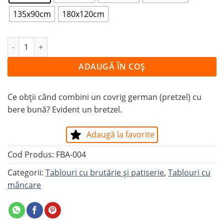
135x90cm
180x120cm
Cantitate Tablou COVRIGI NEMŢEŞTI
ADAUGĂ ÎN COȘ
Ce obții când combini un covrig german (pretzel) cu
bere bună? Evident un bretzel.
Adaugă la favorite
Cod Produs:
FBA-004
Categorii:
Tablouri cu brutărie şi patiserie
,
Tablouri cu
mâncare