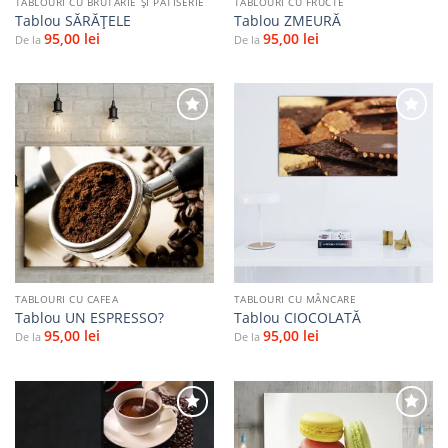
TABLOURI CU BRUTĂRIE ŞI PATISERIE
TABLOURI CU FRUCTE
Tablou SĂRĂŢELE
Tablou ZMEURĂ
95,00
lei
95,00
lei
De la
De la
Adaugă
Adaugă
la
la
favorite
favorite
TABLOURI CU CAFEA
TABLOURI CU MÂNCARE
Tablou UN ESPRESSO?
Tablou CIOCOLATĂ
95,00
lei
95,00
lei
De la
De la