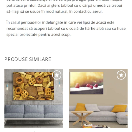
PRODUSE SIMILARE
Adaugă
Adaugă
la
la
favorite
favorite