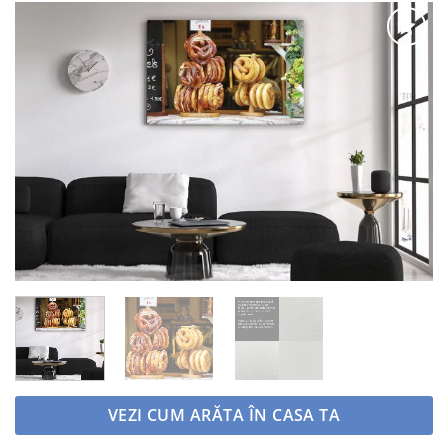
Adaugă
la
favorite
VEZI CUM ARĂTA ÎN CASA TA