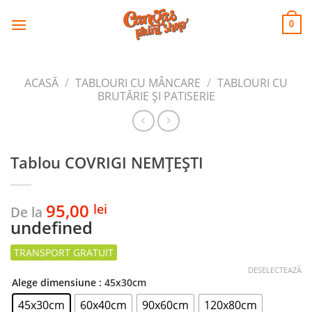
CANVAS
Skip
to
PRINT SHOP
0
content
ACASĂ
/
TABLOURI CU MÂNCARE
/
TABLOURI CU
BRUTĂRIE ŞI PATISERIE
Tablou COVRIGI NEMŢEŞTI
95,00
lei
De la
undefined
DESELECTEAZĂ
Alege dimensiune
: 45x30cm
45x30cm
60x40cm
90x60cm
120x80cm