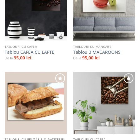
Adaugă
Adaugă
la
la
favorite
favorite
TABLOURI CU CAFEA
TABLOURI CU MÂNCARE
Tablou CAFEA CU LAPTE
Tablou 3 MACAROONS
95,00
lei
95,00
lei
De la
De la
Adaugă
Adaugă
la
la
favorite
favorite
TABLOURI CU BRUTĂRIE ŞI PATISERIE
TABLOURI CU CAFEA