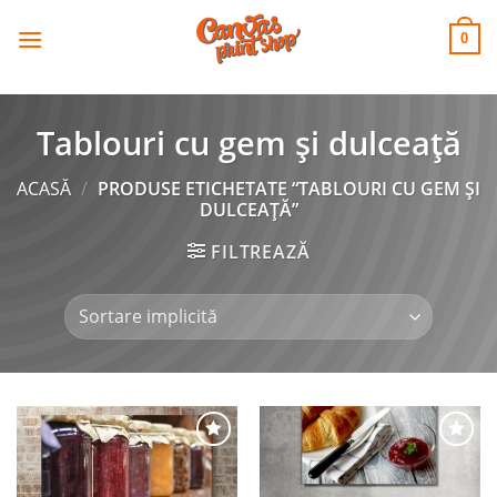
CANVAS
Skip
to
PRINT SHOP
0
content
Tablouri cu gem și dulceață
ACASĂ
/
PRODUSE ETICHETATE “TABLOURI CU GEM ȘI
DULCEAȚĂ”
FILTREAZĂ