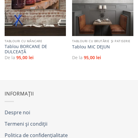
Adaugă
Adaugă
la
la
favorite
favorite
TABLOURI CU MÂNCARE
TABLOURI CU BRUTĂRIE ŞI PATISERIE
Tablou BORCANE DE
Tablou MIC DEJUN
DULCEAŢĂ
De la
95,00
lei
De la
95,00
lei
INFORMAȚII
Despre noi
Termeni și condiții
Politica de confidențialitate