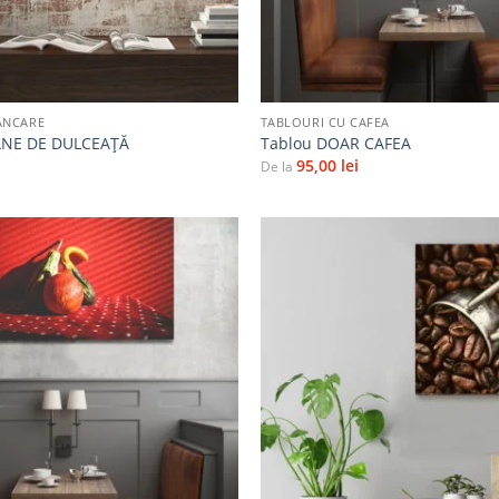
+
ÂNCARE
TABLOURI CU CAFEA
ANE DE DULCEAŢĂ
Tablou DOAR CAFEA
95,00
lei
De la
Adaugă
la
favorite