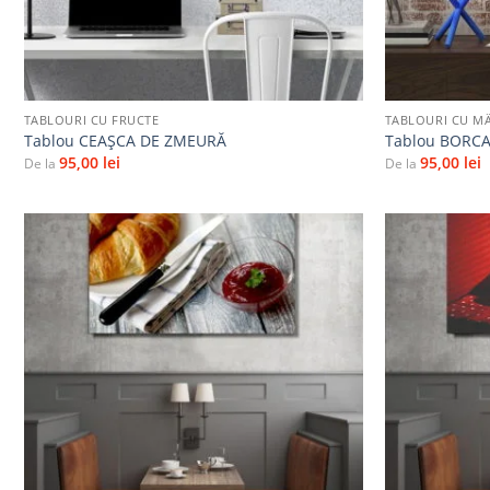
+
+
TABLOURI CU FRUCTE
TABLOURI CU M
Tablou CEAŞCA DE ZMEURĂ
Tablou BORC
95,00
lei
95,00
lei
De la
De la
Adaugă
la
favorite