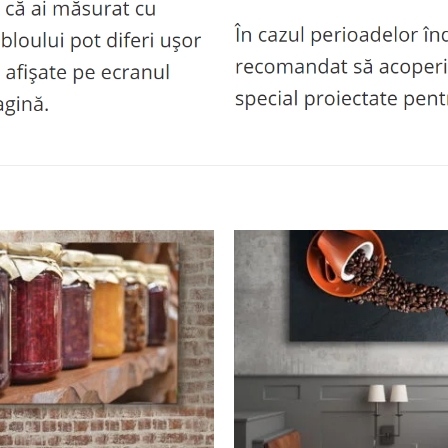
Adaugă
la
favorite