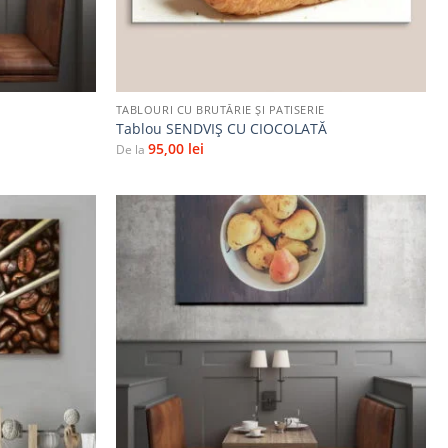
+
TABLOURI CU BRUTĂRIE ŞI PATISERIE
Tablou SENDVIȘ CU CIOCOLATĂ
95,00
lei
De la
Adaugă
Adaugă
la
la
favorite
favorite