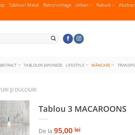
op
Tablouri Metal
Retro/vintage
Urban
Natură
Abstrac
ABSTRACT
TABLOURI JAPONEZE
LIFESTYLE
MÂNCARE
TRANSP
URI ŞI DULCIURI
Tablou 3 MACAROONS
95,00
lei
De la
Adaugă