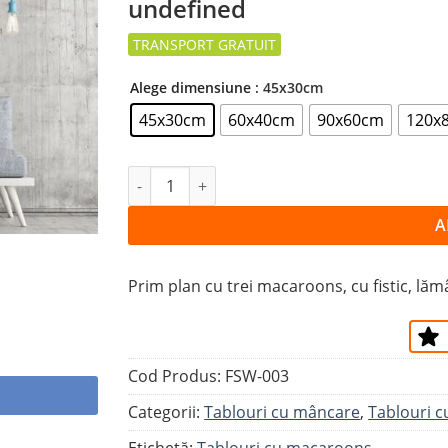
undefined
la
favorite
Alege dimensiune
: 45x30cm
45x30cm
60x40cm
90x60cm
120x
Cantitate Tablou 3 MACAROONS
A
Prim plan cu trei macaroons, cu fistic, lămâ
Cod Produs:
FSW-003
Categorii:
Tablouri cu mâncare
,
Tablouri cu
Etichetă:
Tablouri cu macaroons