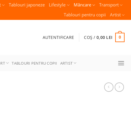
t
Tablouri japoneze
Lifestyle
Mâncare
Transport
Tablouri pentru copii
Artist
AUTENTIFICARE
COȘ /
0,00
LEI
0
ORT
TABLOURI PENTRU COPII
ARTIST