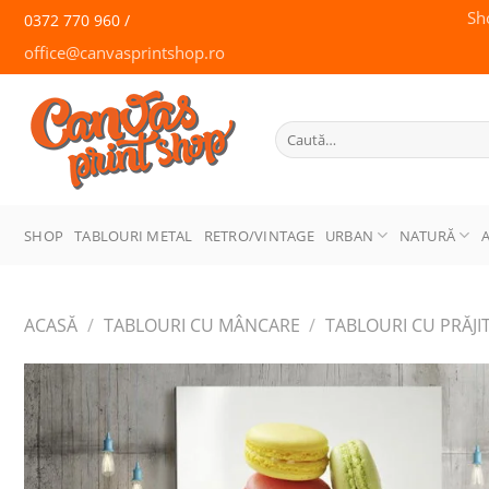
Skip
Sh
0372 770 960 /
to
office@canvasprintshop.ro
content
CANVAS
PRINT SHOP
Caută
după:
SHOP
TABLOURI METAL
RETRO/VINTAGE
URBAN
NATURĂ
ACASĂ
/
TABLOURI CU MÂNCARE
/
TABLOURI CU PRĂJIT