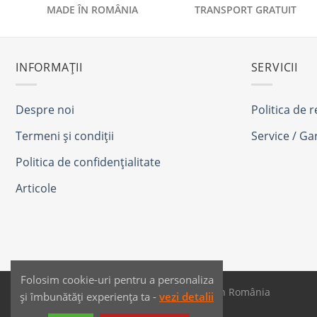
MADE ÎN ROMÂNIA
TRANSPORT GRATUIT
INFORMAȚII
SERVICII
Despre noi
Politica de 
Termeni și condiții
Service / Ga
Politica de confidențialitate
Articole
Folosim cookie-uri pentru a personaliza
SAIKO MEDIA & SIGNS - Produse fabricate în România
și îmbunătăți experiența ta -
vezi detalii
Dezvoltat de
JPG MEDIA