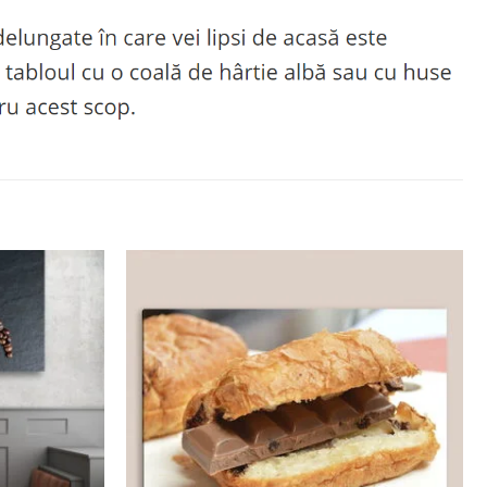
Adaugă
Adaugă
la
la
favorite
favorite