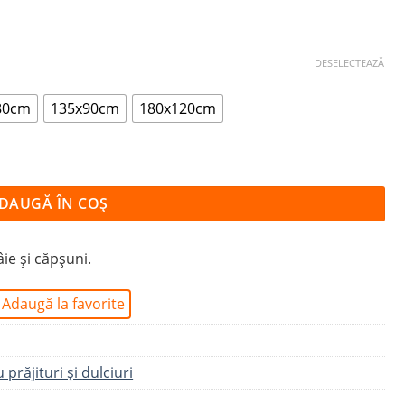
DESELECTEAZĂ
80cm
135x90cm
180x120cm
DAUGĂ ÎN COȘ
ie și căpșuni.
Adaugă la favorite
 prăjituri şi dulciuri