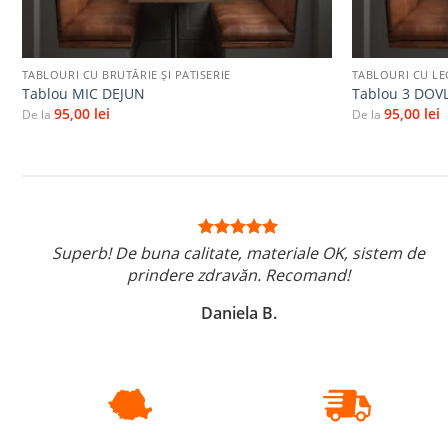
+
+
TABLOURI CU BRUTĂRIE ŞI PATISERIE
TABLOURI CU L
Tablou MIC DEJUN
Tablou 3 DOV
95,00
lei
95,00
lei
De la
De la
Superb! De buna calitate, materiale OK, sistem de
prindere zdravăn. Recomand!
Daniela B.