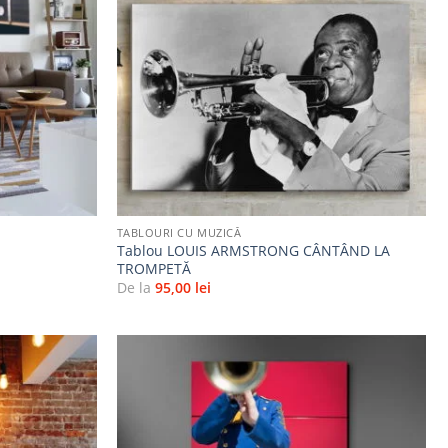
la
la
favorite
favorite
+
TABLOURI CU MUZICĂ
Tablou LOUIS ARMSTRONG CÂNTÂND LA
TROMPETĂ
De la
95,00
lei
Adaugă
Adaugă
la
la