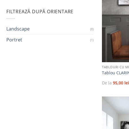
FILTREAZĂ DUPĂ ORIENTARE
Landscape
(8)
Portret
(1)
+
TABLOURI CU M
Tablou CLARI
De la
95,00
le