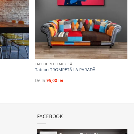
favorite
favorite
+
TABLOURI CU MUZICĂ
Tablou TROMPETĂ LA PARADĂ
De la
95,00
lei
FACEBOOK