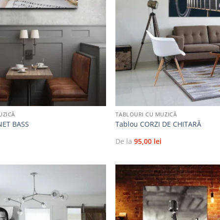
la
favorite
+
UZICĂ
TABLOURI CU MUZICĂ
NET BASS
Tablou CORZI DE CHITARĂ
i
De la
95,00
lei
Adaugă
la