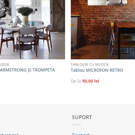
favorite
+
UZICĂ
TABLOURI CU MUZICĂ
S ARMSTRONG ȘI TROMPETA
Tablou MICROFON RETRO
i
De la
95,00
lei
SUPORT