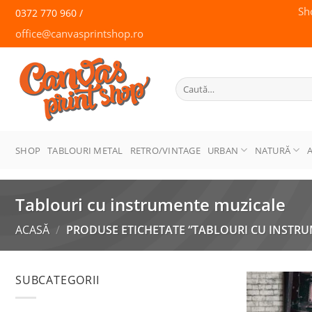
Skip
Sh
0372 770 960 /
to
office@canvasprintshop.ro
content
CANVAS
PRINT SHOP
Caută
după:
SHOP
TABLOURI METAL
RETRO/VINTAGE
URBAN
NATURĂ
Tablouri cu instrumente muzicale
ACASĂ
/
PRODUSE ETICHETATE “TABLOURI CU INSTRU
SUBCATEGORII