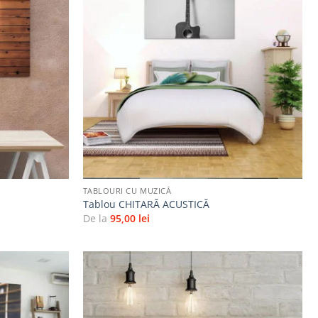
Adaugă
Adaugă
la
la
favorite
favorite
+
TABLOURI CU MUZICĂ
Tablou CHITARĂ ACUSTICĂ
De la
95,00
lei
Adaugă
Adaugă