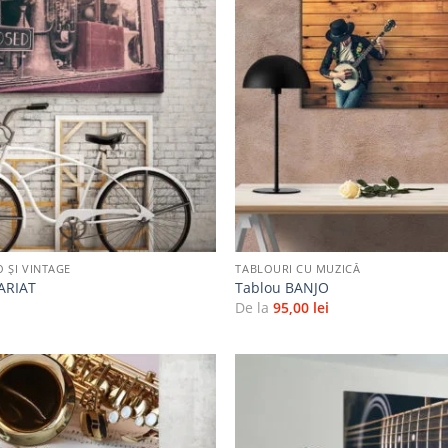
Adaugă
la
favorite
+
 ȘI VINTAGE
TABLOURI CU MUZICĂ
ARIAT
Tablou BANJO
i
De la
95,00
lei
Adaugă