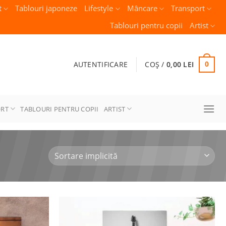
t
Tablouri japoneze
Lifestyle
Mâncare
Transport
Tablouri pentru copii
Artist
AUTENTIFICARE
COȘ /
0,00
LEI
0
ORT
TABLOURI PENTRU COPII
ARTIST