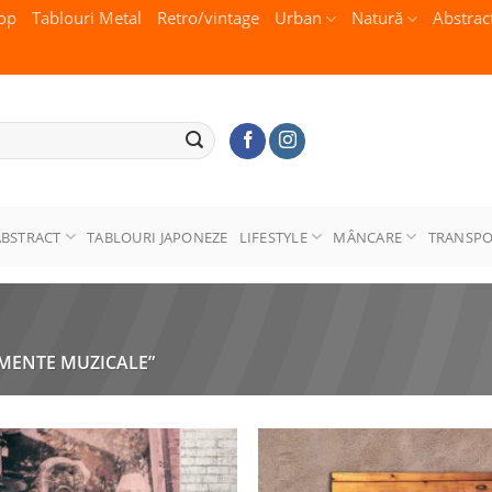
op
Tablouri Metal
Retro/vintage
Urban
Natură
Abstrac
ABSTRACT
TABLOURI JAPONEZE
LIFESTYLE
MÂNCARE
TRANSP
MENTE MUZICALE”