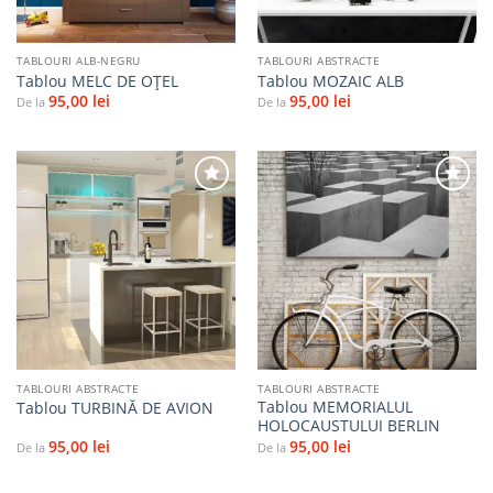
TABLOURI ALB-NEGRU
TABLOURI ABSTRACTE
Tablou MELC DE OȚEL
Tablou MOZAIC ALB
95,00
lei
95,00
lei
De la
De la
Adaugă
Adaugă
la
la
favorite
favorite
TABLOURI ABSTRACTE
TABLOURI ABSTRACTE
Tablou MEMORIALUL
Tablou TURBINĂ DE AVION
HOLOCAUSTULUI BERLIN
95,00
lei
95,00
lei
De la
De la