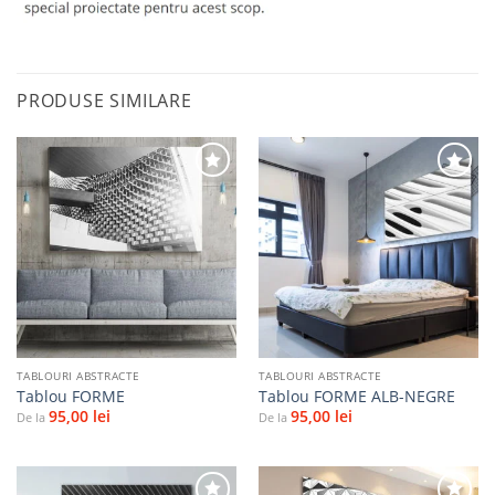
PRODUSE SIMILARE
Adaugă
Adaugă
la
la
favorite
favorite
TABLOURI ABSTRACTE
TABLOURI ABSTRACTE
Tablou FORME
Tablou FORME ALB-NEGRE
95,00
lei
95,00
lei
De la
De la