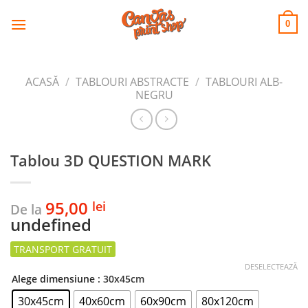
CANVAS
Skip
to
PRINT SHOP
0
content
ACASĂ
/
TABLOURI ABSTRACTE
/
TABLOURI ALB-
NEGRU
Tablou 3D QUESTION MARK
95,00
lei
De la
undefined
DESELECTEAZĂ
Alege dimensiune
: 30x45cm
30x45cm
40x60cm
60x90cm
80x120cm