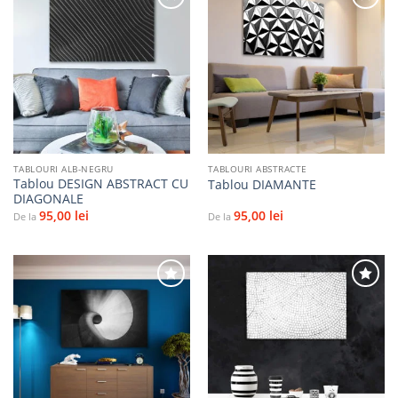
Adaugă
Adaugă
la
la
favorite
favorite
TABLOURI ALB-NEGRU
TABLOURI ABSTRACTE
Tablou DESIGN ABSTRACT CU
Tablou DIAMANTE
DIAGONALE
95,00
lei
95,00
lei
De la
De la
Adaugă
Adaugă
la
la
favorite
favorite