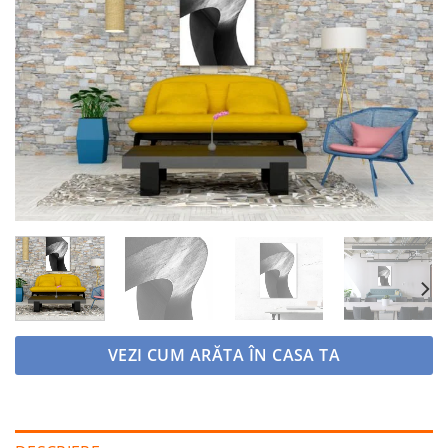
Adaugă
la
favorite
VEZI CUM ARĂTA ÎN CASA TA