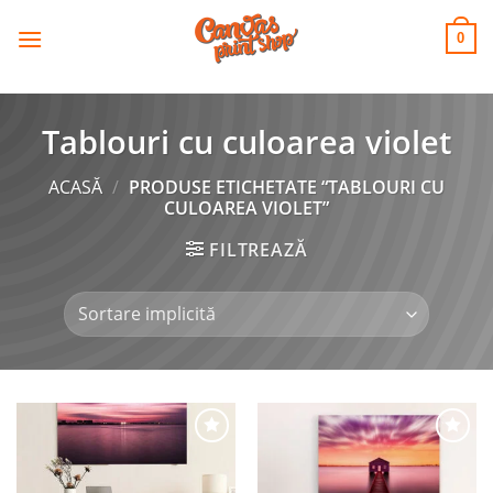
CANVAS
Skip
to
PRINT SHOP
0
content
Tablouri cu culoarea violet
ACASĂ
/
PRODUSE ETICHETATE “TABLOURI CU
CULOAREA VIOLET”
FILTREAZĂ