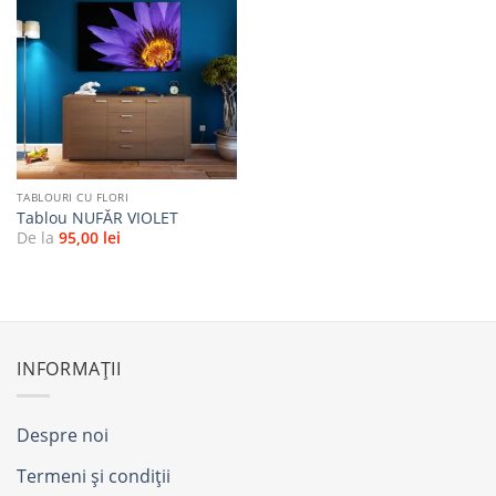
Adaugă
la
favorite
TABLOURI CU FLORI
Tablou NUFĂR VIOLET
De la
95,00
lei
INFORMAȚII
Despre noi
Termeni și condiții