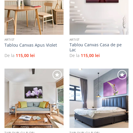
Adaugă
Adaugă
la
la
favorite
favorite
ARTIST
ARTIST
Tablou Canvas Casa de pe
Tablou Canvas Apus Violet
Lac
De la
115,00
lei
De la
115,00
lei
Adaugă
Adaugă
la
la
favorite
favorite
TABLOURI CU FLORI
TABLOURI CU FLORI