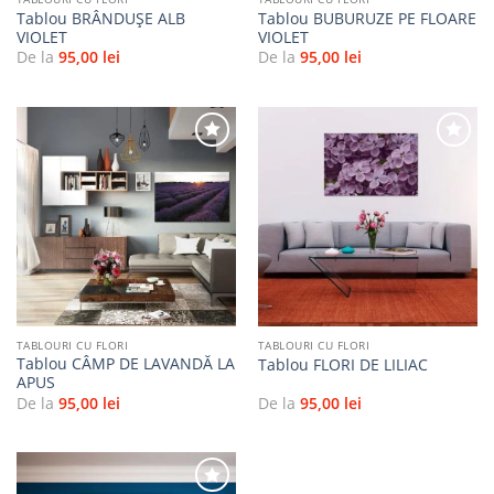
Tablou BRÂNDUȘE ALB
Tablou BUBURUZE PE FLOARE
VIOLET
VIOLET
De la
95,00
lei
De la
95,00
lei
Adaugă
Adaugă
la
la
favorite
favorite
TABLOURI CU FLORI
TABLOURI CU FLORI
Tablou CÂMP DE LAVANDĂ LA
Tablou FLORI DE LILIAC
APUS
De la
95,00
lei
De la
95,00
lei