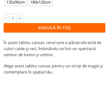
135x90cm
180x120cm
Cantitate Tablou Canvas Apus Violet
ADAUGĂ ÎN COȘ
În acest tablou canvas, cerul este o pânză vibrantă de
culori calde și reci, îmbinându-se într-un spectacol
uimitor de lumini și umbre.
Alege acest tablou canvas pentru un strop de magie și
contemplare în spațiul tău.