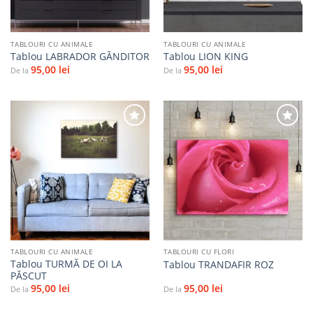
TABLOURI CU ANIMALE
TABLOURI CU ANIMALE
Tablou LABRADOR GÂNDITOR
Tablou LION KING
95,00
lei
95,00
lei
De la
De la
Adaugă
Adaugă
la
la
favorite
favorite
TABLOURI CU ANIMALE
TABLOURI CU FLORI
Tablou TURMĂ DE OI LA
Tablou TRANDAFIR ROZ
PĂSCUT
95,00
lei
95,00
lei
De la
De la