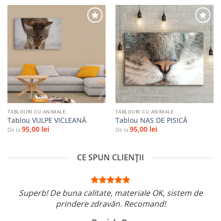
Adaugă
Adaugă
la
la
favorite
favorite
TABLOURI CU ANIMALE
TABLOURI CU ANIMALE
Tablou VULPE VICLEANĂ
Tablou NAS DE PISICĂ
95,00
lei
95,00
lei
De la
De la
CE SPUN CLIENȚII
Superb! De buna calitate, materiale OK, sistem de
prindere zdravăn. Recomand!