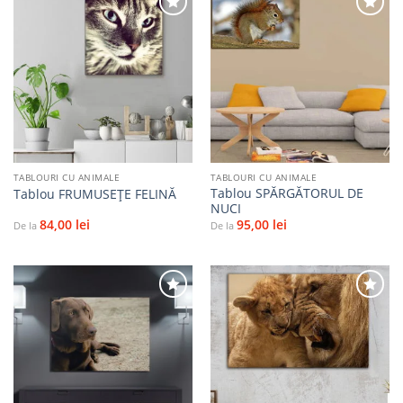
Adaugă
Adaugă
la
la
favorite
favorite
TABLOURI CU ANIMALE
TABLOURI CU ANIMALE
Tablou SPĂRGĂTORUL DE
Tablou FRUMUSEȚE FELINĂ
NUCI
84,00
lei
95,00
lei
De la
De la
Adaugă
Adaugă
la
la
favorite
favorite