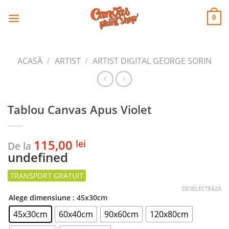
CANVAS
Skip
to
PRINT SHOP
0
content
ACASĂ
/
ARTIST
/
ARTIST DIGITAL GEORGE SORIN
Tablou Canvas Apus Violet
115,00
lei
De la
undefined
DESELECTEAZĂ
Alege dimensiune
: 45x30cm
45x30cm
60x40cm
90x60cm
120x80cm