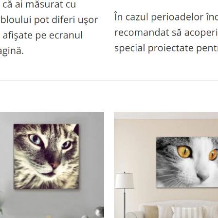
Adaugă
la
favorite