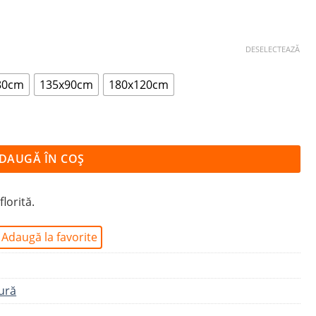
DESELECTEAZĂ
80cm
135x90cm
180x120cm
IOLET
DAUGĂ ÎN COȘ
lorită.
Adaugă la favorite
ură