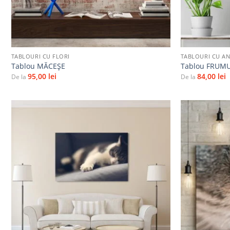
+
+
TABLOURI CU FLORI
TABLOURI CU A
Tablou MĂCEŞE
Tablou FRUMU
95,00
lei
84,00
lei
De la
De la
Adaugă
la
favorite