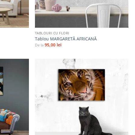
+
TABLOURI CU FLORI
I
Tablou MARGARETĂ AFRICANĂ
95,00
lei
De la
Adaugă
Adaugă
la
la
favorite
favorite