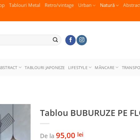
op
Tablouri Metal
Retro/vintage
Urban
Natură
Abstrac
ABSTRACT
TABLOURI JAPONEZE
LIFESTYLE
MÂNCARE
TRANSP
Tablou BUBURUZE PE FL
95,00
lei
De la
Adaugă