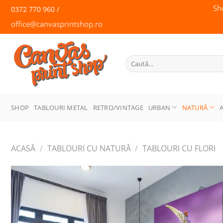
Skip
Sh
0372 770 960 /
to
office@canvasprintshop.ro
content
CANVAS
PRINT SHOP
Caută
după:
SHOP
TABLOURI METAL
RETRO/VINTAGE
URBAN
NATURĂ
ACASĂ
/
TABLOURI CU NATURĂ
/
TABLOURI CU FLORI