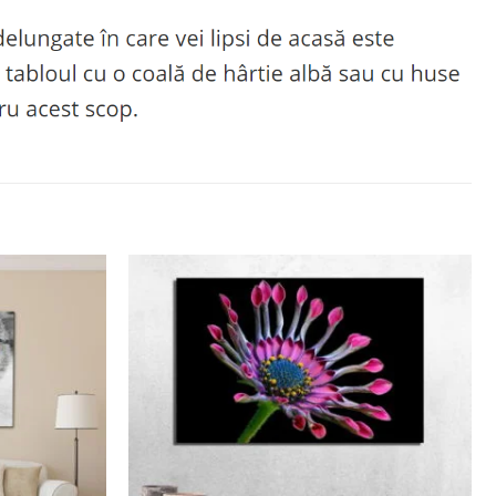
Adaugă
Adaugă
la
la
favorite
favorite