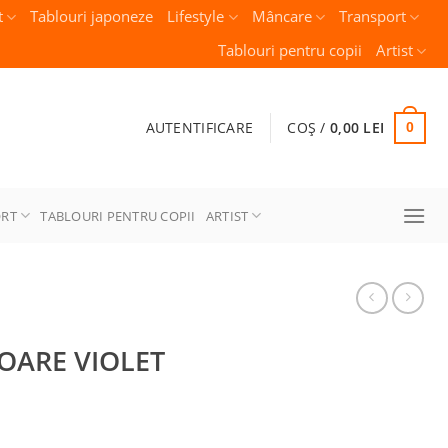
t
Tablouri japoneze
Lifestyle
Mâncare
Transport
Tablouri pentru copii
Artist
AUTENTIFICARE
COȘ /
0,00
LEI
0
ORT
TABLOURI PENTRU COPII
ARTIST
OARE VIOLET