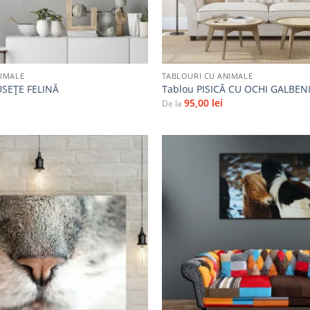
+
NIMALE
TABLOURI CU ANIMALE
SEȚE FELINĂ
Tablou PISICĂ CU OCHI GALBEN
95,00
lei
De la
Adaugă
la
favorite