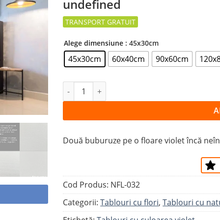
undefined
la
favorite
Alege dimensiune
: 45x30cm
45x30cm
60x40cm
90x60cm
120x
Cantitate Tablou BUBURUZE PE FLOARE V
A
Două buburuze pe o floare violet încă neînf
Cod Produs:
NFL-032
Categorii:
Tablouri cu flori
,
Tablouri cu nat
Etichetă:
Tablouri cu culoarea violet