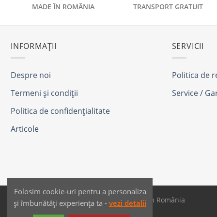
MADE ÎN ROMÂNIA
TRANSPORT GRATUIT
INFORMAȚII
SERVICII
Despre noi
Politica de 
Termeni și condiții
Service / Ga
Politica de confidențialitate
Articole
Folosim cookie-uri pentru a personaliza
SAIKO MEDIA & SIGNS - Produse fabricate în România
și îmbunătăți experiența ta -
vezi detalii
Dezvoltat de
JPG MEDIA