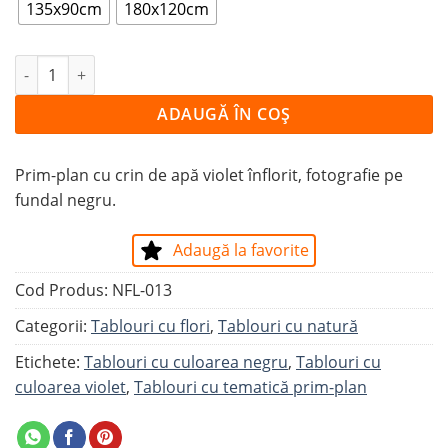
135x90cm
180x120cm
Cantitate Tablou NUFĂR VIOLET
ADAUGĂ ÎN COȘ
Prim-plan cu crin de apă violet înflorit, fotografie pe
fundal negru.
Adaugă la favorite
Cod Produs:
NFL-013
Categorii:
Tablouri cu flori
,
Tablouri cu natură
Etichete:
Tablouri cu culoarea negru
,
Tablouri cu
culoarea violet
,
Tablouri cu tematică prim-plan