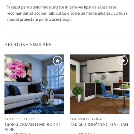
PRODUSE SIMILARE
Adaugă
Adaugă
la
la
favorite
favorite
TABLOURI CU FLORI
TABLOURI CU ANIMALE
Tablou CRIZANTEME ROZ SI
Tablou CIOBĂNESC ELVEȚIAN
ALBE