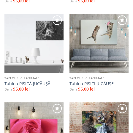
95,00
lei
95,00
lei
De la
De la
Adaugă
Adaugă
la
la
favorite
favorite
TABLOURI CU ANIMALE
TABLOURI CU ANIMALE
Tablou PISICĂ JUCĂUȘĂ
Tablou PISICI JUCĂUŞE
95,00
lei
95,00
lei
De la
De la
Adaugă
Adaugă
la
la