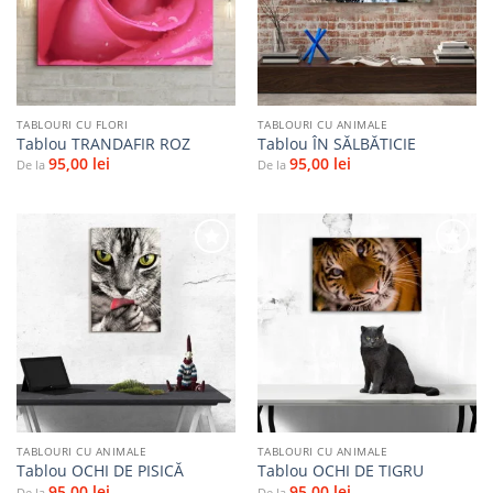
favorite
favorite
TABLOURI CU FLORI
TABLOURI CU ANIMALE
Tablou TRANDAFIR ROZ
Tablou ÎN SĂLBĂTICIE
95,00
lei
95,00
lei
De la
De la
Adaugă
Adaugă
la
la
favorite
favorite
TABLOURI CU ANIMALE
TABLOURI CU ANIMALE
Tablou OCHI DE PISICĂ
Tablou OCHI DE TIGRU
95,00
lei
95,00
lei
De la
De la