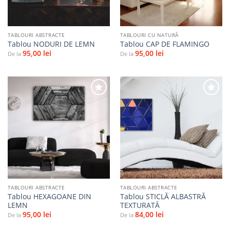
TABLOURI ABSTRACTE
TABLOURI CU NATURĂ
Tablou NODURI DE LEMN
Tablou CAP DE FLAMINGO
95,00
lei
95,00
lei
De la
De la
Adaugă
Adaugă
la
la
favorite
favorite
TABLOURI ABSTRACTE
TABLOURI ABSTRACTE
Tablou HEXAGOANE DIN
Tablou STICLĂ ALBASTRĂ
LEMN
TEXTURATĂ
95,00
lei
84,00
lei
De la
De la