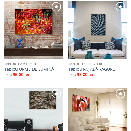
Adaugă
Adaugă
la
la
favorite
favorite
TABLOURI ABSTRACTE
TABLOURI CU TEXTURI
Tablou URME DE LUMINĂ
Tablou FAȚADĂ FAGURE
95,00
lei
95,00
lei
De la
De la
Adaugă
Adaugă
la
la
favorite
favorite