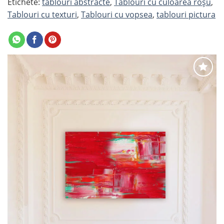
Etichete:
tablouri abstracte
,
Tablouri cu culoarea roșu
,
Tablouri cu texturi
,
Tablouri cu vopsea
,
tablouri pictura
Adaugă
la
favorite