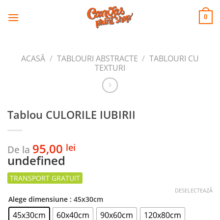
CANVAS
Skip
to
PRINT SHOP
0
content
ACASĂ
/
TABLOURI ABSTRACTE
/
TABLOURI CU
TEXTURI
Tablou CULORILE IUBIRII
95,00
lei
De la
undefined
DESELECTEAZĂ
Alege dimensiune
: 45x30cm
45x30cm
60x40cm
90x60cm
120x80cm