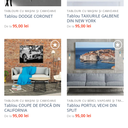
TABLOURI CU MAŞINI ŞI CAMIOANE
TABLOURI CU MAŞINI ŞI CAMIOANE
Tablou TAXIURILE GALBENE
Tablou DODGE CORONET
DIN NEW YORK
95,00
lei
95,00
lei
De la
De la
Adaugă
Adaugă
la
la
favorite
favorite
TABLOURI CU MAŞINI ŞI CAMIOANE
TABLOURI CU BĂRCI, VAPOARE ȘI TRANSPORT PE APĂ
Tablou COUPE DE EPOCĂ DIN
Tablou PORTUL VECHI DIN
CALIFORNIA
SPLIT
95,00
lei
95,00
lei
De la
De la