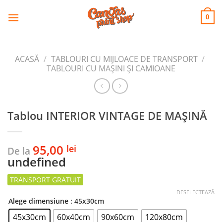
CANVAS
Skip
to
PRINT SHOP
0
content
ACASĂ
/
TABLOURI CU MIJLOACE DE TRANSPORT
/
TABLOURI CU MAŞINI ŞI CAMIOANE
Tablou INTERIOR VINTAGE DE MAȘINĂ
95,00
lei
De la
undefined
DESELECTEAZĂ
Alege dimensiune
: 45x30cm
45x30cm
60x40cm
90x60cm
120x80cm