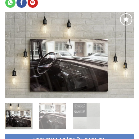
Adaugă
la
favorite