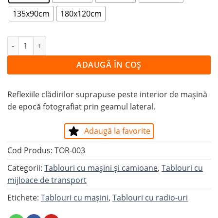
135x90cm
180x120cm
Cantitate Tablou INTERIOR VINTAGE DE MAȘINĂ
ADAUGĂ ÎN COȘ
Reflexiile clădirilor suprapuse peste interior de mașină
de epocă fotografiat prin geamul lateral.
Adaugă la favorite
Cod Produs:
TOR-003
Categorii:
Tablouri cu maşini şi camioane
,
Tablouri cu
mijloace de transport
Etichete:
Tablouri cu mașini
,
Tablouri cu radio-uri