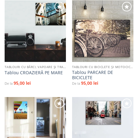
Adaugă
Adaugă
la
la
favorite
favorite
TABLOURI CU BĂRCI, VAPOARE ȘI TRANSPORT PE APĂ
TABLOURI CU BICICLETE ŞI MOTOCICLETE
Tablou PARCARE DE
Tablou CROAZIERĂ PE MARE
BICICLETE
95,00
lei
95,00
lei
De la
De la
Adaugă
Adaugă
la
la
favorite
favorite